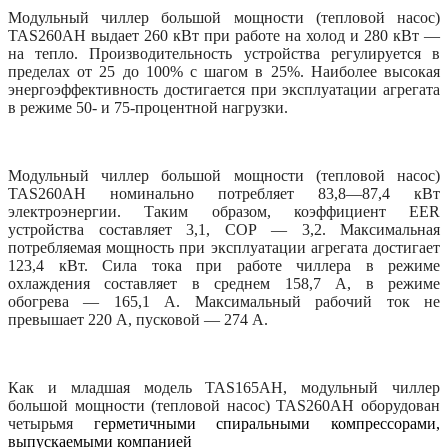
Модульный чиллер большой мощности (тепловой насос)
TAS260AH выдает 260 кВт при работе на холод и 280 кВт —
на тепло. Производительность устройства регулируется в
пределах от 25 до 100% с шагом в 25%. Наиболее высокая
энергоэффективность достигается при эксплуатации агрегата
в режиме 50- и 75-процентной нагрузки.
Модульный чиллер большой мощности (тепловой насос)
TAS260AH номинально потребляет 83,8—87,4 кВт
электроэнергии. Таким образом, коэффициент EER
устройства составляет 3,1, COP — 3,2. Максимальная
потребляемая мощность при эксплуатации агрегата достигает
123,4 кВт. Сила тока при работе чиллера в режиме
охлаждения составляет в среднем 158,7 А, в режиме
обогрева — 165,1 А. Максимальный рабочий ток не
превышает 220 А, пусковой — 274 А.
Как и младшая модель TAS165AH, модульный чиллер
большой мощности (тепловой насос) TAS260AH оборудован
четырьмя
герметичными спиральными компрессорами,
выпускаемыми компанией