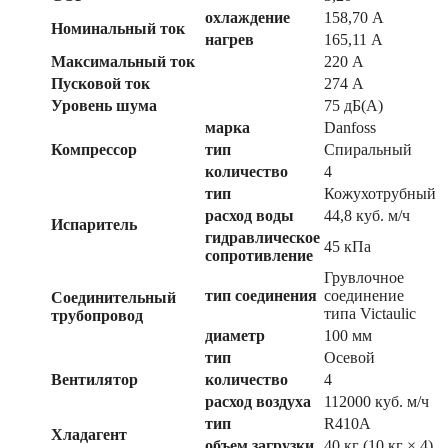
охлаждение
158,70 А
Номинальный ток
нагрев
165,11 А
Максимальный ток
220 А
Пусковой ток
274 А
Уровень шума
75 дБ(А)
марка
Danfoss
Компрессор
тип
Спиральный
количество
4
тип
Кожухотрубный
расход воды
44,8 куб. м/ч
Испаритель
гидравлическое
45 кПа
сопротивление
Грувлочное
тип соединения
соединение
Соединительный
типа Victaulic
трубопровод
диаметр
100 мм
тип
Осевой
Вентилятор
количество
4
расход воздуха
112000 куб. м/ч
тип
R410A
Хладагент
объем загрузки
40 кг (10 кг × 4)