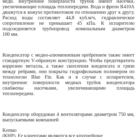
меди. Внутренние поверхности трубок имеют насечки,
увеличивающие площадь теплопередачи. Вода и фреон R410A
движутся в кожухе противотоком по отношению друг к другу.
Расход воды составляет 44,8 куб.м/ч, гидравлическое
сопротивление не превышает 45 кПа. К испарителю
подсоединяется трубопровод номинальным диаметром
100 мм.
Конденсатор с медно-алюминиевым оребрением также имеет
стандартную V-образную конструкцию. Чтобы предотвратить
коррозию металла, а также скопления конденсата и грязи
между ребрами, они покрыты гидрофильным полимером по
технологии Blue Fin. Как и в случае с испарителем,
внутренние поверхности медных трубок конденсатора
снабжены насечками, увеличивающими площадь
теплопередачи.
Конденсатор оборудован 4 вентиляторами диаметром 750 мм,
выпускаемыми компанией
Kemao
(КНР). Ее клиентами являются все крупнейшие