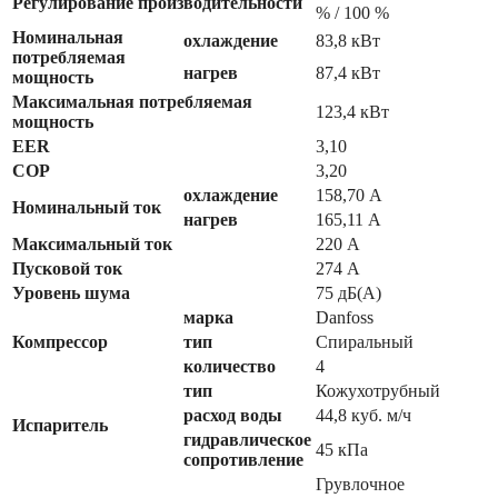
Регулирование производительности
% / 100 %
Номинальная
охлаждение
83,8 кВт
потребляемая
нагрев
87,4 кВт
мощность
Максимальная потребляемая
123,4 кВт
мощность
EER
3,10
COP
3,20
охлаждение
158,70 А
Номинальный ток
нагрев
165,11 А
Максимальный ток
220 А
Пусковой ток
274 А
Уровень шума
75 дБ(А)
марка
Danfoss
Компрессор
тип
Спиральный
количество
4
тип
Кожухотрубный
расход воды
44,8 куб. м/ч
Испаритель
гидравлическое
45 кПа
сопротивление
Грувлочное