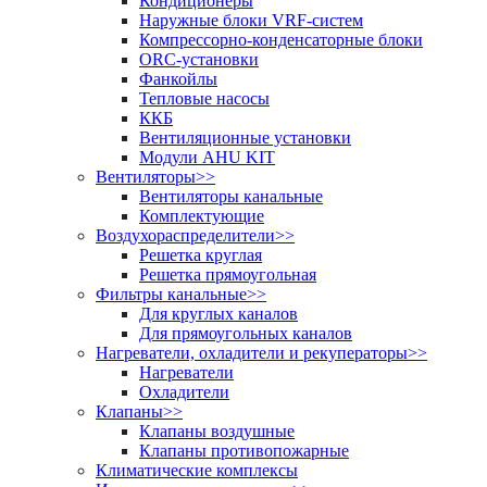
Кондиционеры
Наружные блоки VRF-систем
Компрессорно-конденсаторные блоки
ORC-установки
Фанкойлы
Тепловые насосы
ККБ
Вентиляционные установки
Модули AHU KIT
Вентиляторы
>>
Вентиляторы канальные
Комплектующие
Воздухораспределители
>>
Решетка круглая
Решетка прямоугольная
Фильтры канальные
>>
Для круглых каналов
Для прямоугольных каналов
Нагреватели, охладители и рекуператоры
>>
Нагреватели
Охладители
Клапаны
>>
Клапаны воздушные
Клапаны противопожарные
Климатические комплексы