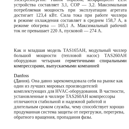
устройства составляет 3,1, COP — 3,2. Максимальная
потребляемая мощность при эксплуатации агрегата
достигает 123,4 кВт. Сила тока при работе чиллера
в режиме охлаждения составляет в среднем 158,7 А, в
режиме обогрева — 165,1 А. Максимальный рабочий
ток не превышает 220 А, пусковой — 274 А.
Как и младшая модель TAS165AH, модульный чиллер
большой мощности (тепловой насос) TAS260AH
оборудован четырьмя
герметичными спиральными
компрессорами, выпускаемыми компанией
Danfoss
(Да
ния). Она давно зарекомендовала себя на рынке как
один из лучших мировых производителей
комплектующих для HVAC-оборудования. В частности,
установленные в чиллере TAS260AH компрессоры
отличаются стабильной и надежной работой и
длительным сроком службы, чему способствует хорошо
продуманная система защиты от перегрузки, перегрева,
обратного вращения, пропадания фазы.