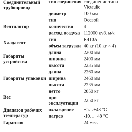
тип соединения
соединение типа
Соединительный
Victaulic
трубопровод
диаметр
100 мм
тип
Осевой
Вентилятор
количество
4
расход воздуха
112000 куб. м/ч
тип
R410A
Хладагент
объем загрузки
40 кг (10 кг × 4)
длина
2200 мм
Габариты
ширина
2400 мм
устройства
высота
2235 мм
длина
2260 мм
Габариты упаковки
ширина
2460 мм
высота
2235 мм
нетто
2050 кг
Вес
при
2250 кг
эксплуатации
охлаждение
+5…+48 °С
Диапазон рабочих
температур
нагрев
-10…+48 °С
Гарантия
24 мес.