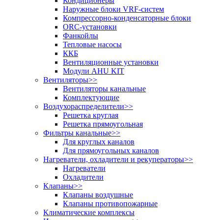
Кондиционеры
Наружные блоки VRF-систем
Компрессорно-конденсаторные блоки
ORC-установки
Фанкойлы
Тепловые насосы
ККБ
Вентиляционные установки
Модули AHU KIT
Вентиляторы
>>
Вентиляторы канальные
Комплектующие
Воздухораспределители
>>
Решетка круглая
Решетка прямоугольная
Фильтры канальные
>>
Для круглых каналов
Для прямоугольных каналов
Нагреватели, охладители и рекуператоры
>>
Нагреватели
Охладители
Клапаны
>>
Клапаны воздушные
Клапаны противопожарные
Климатические комплексы