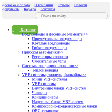
Доставка и оплата
О компании
Отзывы
Новости
Документы
Карьера
Контакты
Каталог
Воздуховоды и фасонные элементы
>>
Прямоугольные воздуховоды
Круглые воздуховоды
Гибкие воздуховоды
Приборы автоматики
>>
Регуляторы скорости
Смесительные узлы
Системы кондиционирования
>>
Теплоизоляция
VRF-системы, чиллеры, фанкойлы
>>
Мини VRF-системы
VRF-системы
Внутренние блоки VRF-систем
Чиллеры
Кондиционеры
Наружные блоки VRF-систем
Компрессорно-конденсаторные блоки
ORC-установки