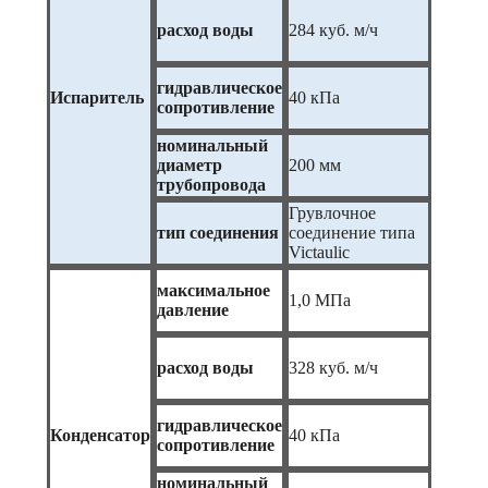
расход воды
284 куб. м/ч
гидравлическое
Испаритель
40 кПа
сопротивление
номинальный
диаметр
200 мм
трубопровода
Грувлочное
тип соединения
соединение типа
Victaulic
максимальное
1,0 МПа
давление
расход воды
328 куб. м/ч
гидравлическое
Конденсатор
40 кПа
сопротивление
номинальный