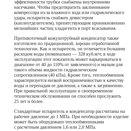
эффективности трубки снабжены внутренними
насечками. Чтобы предотвратить заклинивание
компрессора из-за влажного хода или гидравлического
удара, испаритель снабжен демистером
(каплеотделителем), препятствующим проникновению
мельчайших частиц хладагента в порт всасывания.
Противоточный кожухотрубный конденсатор также
изготовлен по традиционной, хорошо отработанной
технологии. Как и испаритель, он отличается большим
расходом воды (номинально — 328 куб.м/ч; в ходе
эксплуатации этот показатель может варьироваться в
диапазоне от 40 до 110% от заявленного) и малым для
такого объема жидкости гидравлическим
сопротивлением (40 кПа). Кроме того, теплообменник
характеризуется низкой восприимчивостью к качеству
воды и перепадам ее давления, а также к загрязнению.
При правильной эксплуатации и своевременном
техническом обслуживании он способен прослужить
25 лет и более.
Стандартные испаритель и конденсатор рассчитаны на
рабочее давление до 1 МПа. При необходимости изделие
может быть оборудовано теплообменниками
с расчетным давлением 1,6 или 2,0 МПа.