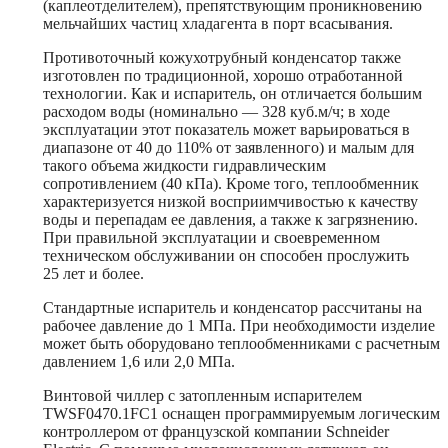
(каплеотделителем), препятствующим проникновению
мельчайших частиц хладагента в порт всасывания.
Противоточный кожухотрубный конденсатор также
изготовлен по традиционной, хорошо отработанной
технологии. Как и испаритель, он отличается большим
расходом воды (номинально — 328 куб.м/ч; в ходе
эксплуатации этот показатель может варьироваться в
диапазоне от 40 до 110% от заявленного) и малым для
такого объема жидкости гидравлическим
сопротивлением (40 кПа). Кроме того, теплообменник
характеризуется низкой восприимчивостью к качеству
воды и перепадам ее давления, а также к загрязнению.
При правильной эксплуатации и своевременном
техническом обслуживании он способен прослужить
25 лет и более.
Стандартные испаритель и конденсатор рассчитаны на
рабочее давление до 1 МПа. При необходимости изделие
может быть оборудовано теплообменниками с расчетным
давлением 1,6 или 2,0 МПа.
Винтовой чиллер с затопленным испарителем
TWSF0470.1FC1 оснащен программируемым логическим
контроллером от французской компании Schneider