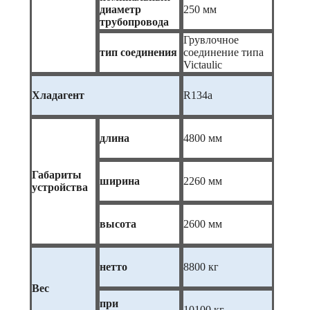
диаметр
250 мм
трубопровода
Грувлочное
тип соединения
соединение типа
Victaulic
Хладагент
R134a
длина
4800 мм
Габариты
ширина
2260 мм
устройства
высота
2600 мм
нетто
8800 кг
Вес
при
10100 кг