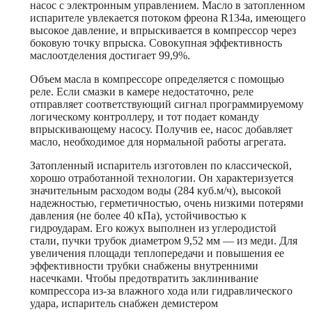
насос с электронным управлением. Масло в затопленном
испарителе увлекается потоком фреона R134a, имеющего
высокое давление, и впрыскивается в компрессор через
боковую точку впрыска. Совокупная эффективность
маслоотделения достигает 99,9%.
Объем масла в компрессоре определяется с помощью
реле. Если смазки в камере недостаточно, реле
отправляет соответствующий сигнал программируемому
логическому контроллеру, и тот подает команду
впрыскивающему насосу. Получив ее, насос добавляет
масло, необходимое для нормальной работы агрегата.
Затопленный испаритель изготовлен по классической,
хорошо отработанной технологии. Он характеризуется
значительным расходом воды (284 куб.м/ч), высокой
надежностью, герметичностью, очень низкими потерями
давления (не более 40 кПа), устойчивостью к
гидроударам. Его кожух выполнен из углеродистой
стали, пучки трубок диаметром 9,52 мм — из меди. Для
увеличения площади теплопередачи и повышения ее
эффективности трубки снабжены внутренними
насечками. Чтобы предотвратить заклинивание
компрессора из-за влажного хода или гидравлического
удара, испаритель снабжен демистером