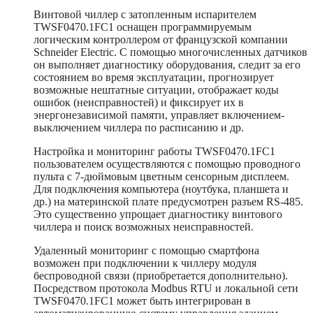
Винтовой чиллер с затопленным испарителем
TWSF0470.1FC1 оснащен программируемым
логическим контроллером от французской компании
Schneider Electric. С помощью многочисленных датчиков
он выполняет диагностику оборудования, следит за его
состоянием во время эксплуатации, прогнозирует
возможные нештатные ситуации, отображает коды
ошибок (неисправностей) и фиксирует их в
энергонезависимой памяти, управляет включением-
выключением чиллера по расписанию и др.
Настройка и мониторинг работы TWSF0470.1FC1
пользователем осуществляются с помощью проводного
пульта с 7-дюймовым цветным сенсорным дисплеем.
Для подключения компьютера (ноутбука, планшета и
др.) на материнской плате предусмотрен разъем RS-485.
Это существенно упрощает диагностику винтового
чиллера и поиск возможных неисправностей.
Удаленный мониторинг с помощью смартфона
возможен при подключении к чиллеру модуля
беспроводной связи (приобретается дополнительно).
Посредством протокола Modbus RTU и локальной сети
TWSF0470.1FC1 может быть интегрирован в