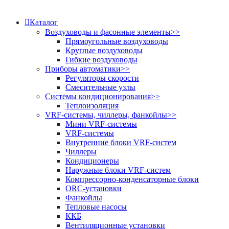
Каталог
Воздуховоды и фасонные элементы
>>
Прямоугольные воздуховоды
Круглые воздуховоды
Гибкие воздуховоды
Приборы автоматики
>>
Регуляторы скорости
Смесительные узлы
Системы кондиционирования
>>
Теплоизоляция
VRF-системы, чиллеры, фанкойлы
>>
Мини VRF-системы
VRF-системы
Внутренние блоки VRF-систем
Чиллеры
Кондиционеры
Наружные блоки VRF-систем
Компрессорно-конденсаторные блоки
ORC-установки
Фанкойлы
Тепловые насосы
ККБ
Вентиляционные установки