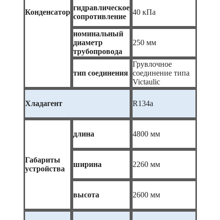
гидравлическое
Конденсатор
40 кПа
сопротивление
номинальный
диаметр
250 мм
трубопровода
Грувлочное
тип соединения
соединение типа
Victaulic
Хладагент
R134a
длина
4800 мм
Габариты
ширина
2260 мм
устройства
высота
2600 мм