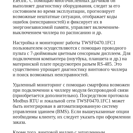
Electric. С помощью многочисленных датчиков он
выполняет диагностику оборудования, следит за его
состоянием во время эксплуатации, прогнозирует
возможные нештатные ситуации, отображает коды
ошибок (неисправностей) и фиксирует их в
энергонезависимой памяти, управляет включением-
выключением чиллера по расписанию и др.
Настройка и мониторинг работы TWSF0470.1FC1
пользователем осуществляются с помощью проводного
пульта с 7-дюймовым цветным сенсорным дисплеем. Для
подключения компьютера (ноутбука, планшета и др.) на
материнской плате предусмотрен разъем RS-485. Это
существенно упрощает диагностику винтового чиллера
и поиск возможных неисправностей.
Удаленный мониторинг с помощью смартфона возможен
при подключении к чиллеру модуля беспроводной связи
(приобретается дополнительно). Посредством протокола
Modbus RTU и локальной сети TWSF0470.1FC1 может
быть интегрирован в автоматизированную систему
управления зданием (BMS). Если вышеуказанные опции
необходимы клиенту, их следует указать при оформлении
заказа.
Кроме того, винтовой чиллер с затопленным