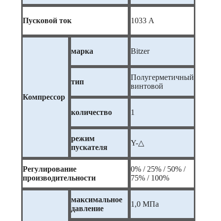
Пусковой ток
1033 А
марка
Bitzer
Полугерметичный
тип
винтовой
Компрессор
количество
1
режим
Y-△
пускателя
Регулирование
0% / 25% / 50% /
производительности
75% / 100%
максимальное
1,0 МПа
давление