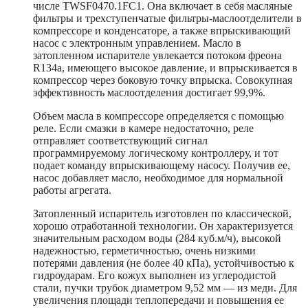
числе TWSF0470.1FC1. Она включает в себя масляные
фильтры и трехступенчатые фильтры-маслоотделители в
компрессоре и конденсаторе, а также впрыскивающий
насос с электронным управлением. Масло в
затопленном испарителе увлекается потоком фреона
R134a, имеющего высокое давление, и впрыскивается в
компрессор через боковую точку впрыска. Совокупная
эффективность маслоотделения достигает 99,9%.
Объем масла в компрессоре определяется с помощью
реле. Если смазки в камере недостаточно, реле
отправляет соответствующий сигнал
программируемому логическому контроллеру, и тот
подает команду впрыскивающему насосу. Получив ее,
насос добавляет масло, необходимое для нормальной
работы агрегата.
Затопленный испаритель изготовлен по классической,
хорошо отработанной технологии. Он характеризуется
значительным расходом воды (284 куб.м/ч), высокой
надежностью, герметичностью, очень низкими
потерями давления (не более 40 кПа), устойчивостью к
гидроударам. Его кожух выполнен из углеродистой
стали, пучки трубок диаметром 9,52 мм — из меди. Для
увеличения площади теплопередачи и повышения ее