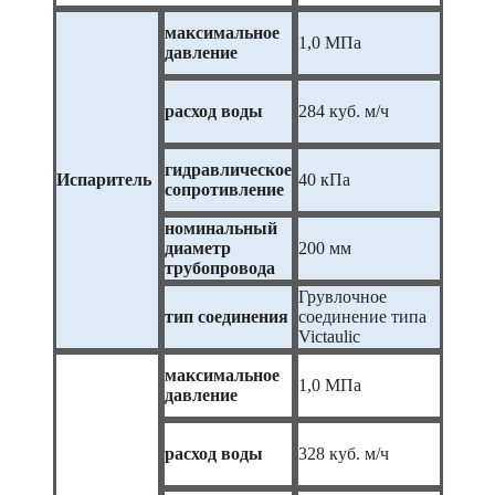
максимальное
1,0 МПа
давление
расход воды
284 куб. м/ч
гидравлическое
Испаритель
40 кПа
сопротивление
номинальный
диаметр
200 мм
трубопровода
Грувлочное
тип соединения
соединение типа
Victaulic
максимальное
1,0 МПа
давление
расход воды
328 куб. м/ч