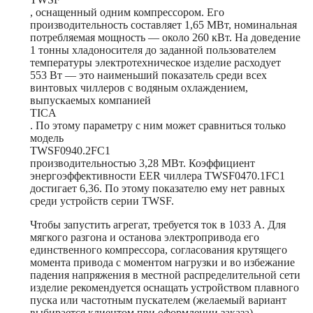
, оснащенный одним компрессором. Его
производительность составляет 1,65 МВт, номинальная
потребляемая мощность — около 260 кВт. На доведение
1 тонны хладоносителя до заданной пользователем
температуры электротехническое изделие расходует
553 Вт — это наименьший показатель среди всех
винтовых чиллеров с водяным охлаждением,
выпускаемых компанией
TICA
. По этому параметру с ним может сравниться только
модель
TWSF0940.2FC1
производительностью 3,28 МВт. Коэффициент
энергоэффективности EER чиллера TWSF0470.1FC1
достигает 6,36. По этому показателю ему нет равных
среди устройств серии TWSF.
Чтобы запустить агрегат, требуется ток в 1033 А. Для
мягкого разгона и останова электропривода его
единственного компрессора, согласования крутящего
момента привода с моментом нагрузки и во избежание
падения напряжения в местной распределительной сети
изделие рекомендуется оснащать устройством плавного
пуска или частотным пускателем (желаемый вариант
выбирается клиентом при оформлении заказа).