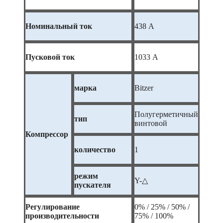
Номинальный ток
438 А
Пусковой ток
1033 А
марка
Bitzer
Полугерметичный
тип
винтовой
Компрессор
количество
1
режим
Y-△
пускателя
Регулирование
0% / 25% / 50% /
производительности
75% / 100%