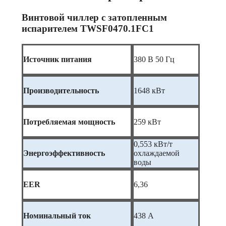
Винтовой чиллер с затопленным
испарителем TWSF0470.1FC1
Источник питания
380 В 50 Гц
Производительность
1648 кВт
Потребляемая мощность
259 кВт
0,553 кВт/т
Энергоэффективность
охлаждаемой
воды
EER
6,36
Номинальный ток
438 А