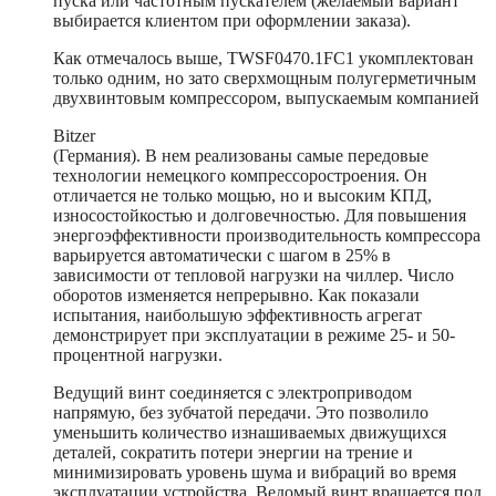
пуска или частотным пускателем (желаемый вариант
выбирается клиентом при оформлении заказа).
Как отмечалось выше, TWSF0470.1FC1 укомплектован
только одним, но зато сверхмощным полугерметичным
двухвинтовым компрессором, выпускаемым компанией
Bitzer
(Германия). В нем реализованы самые передовые
технологии немецкого компрессоростроения. Он
отличается не только мощью, но и высоким КПД,
износостойкостью и долговечностью. Для повышения
энергоэффективности производительность компрессора
варьируется автоматически с шагом в 25% в
зависимости от тепловой нагрузки на чиллер. Число
оборотов изменяется непрерывно. Как показали
испытания, наибольшую эффективность агрегат
демонстрирует при эксплуатации в режиме 25- и 50-
процентной нагрузки.
Ведущий винт соединяется с электроприводом
напрямую, без зубчатой передачи. Это позволило
уменьшить количество изнашиваемых движущихся
деталей, сократить потери энергии на трение и
минимизировать уровень шума и вибраций во время
эксплуатации устройства. Ведомый винт вращается под