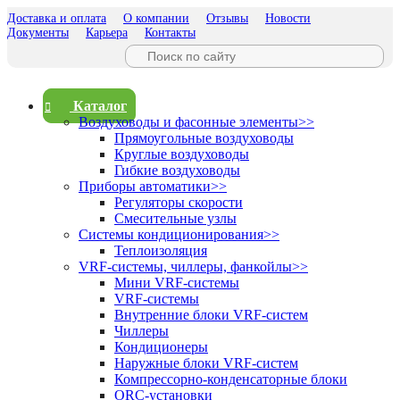
Доставка и оплата
О компании
Отзывы
Новости
Документы
Карьера
Контакты
Каталог
Воздуховоды и фасонные элементы
>>
Прямоугольные воздуховоды
Круглые воздуховоды
Гибкие воздуховоды
Приборы автоматики
>>
Регуляторы скорости
Смесительные узлы
Системы кондиционирования
>>
Теплоизоляция
VRF-системы, чиллеры, фанкойлы
>>
Мини VRF-системы
VRF-системы
Внутренние блоки VRF-систем
Чиллеры
Кондиционеры
Наружные блоки VRF-систем
Компрессорно-конденсаторные блоки
ORC-установки