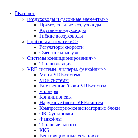
Каталог
Воздуховоды и фасонные элементы
>>
Прямоугольные воздуховоды
Круглые воздуховоды
Гибкие воздуховоды
Приборы автоматики
>>
Регуляторы скорости
Смесительные узлы
Системы кондиционирования
>>
Теплоизоляция
VRF-системы, чиллеры, фанкойлы
>>
Мини VRF-системы
VRF-системы
Внутренние блоки VRF-систем
Чиллеры
Кондиционеры
Наружные блоки VRF-систем
Компрессорно-конденсаторные блоки
ORC-установки
Фанкойлы
Тепловые насосы
ККБ
Вентиляционные установки