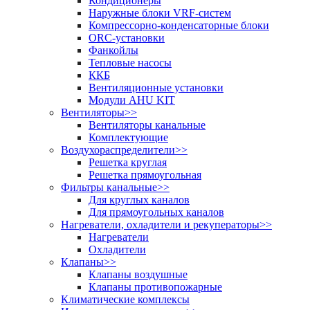
Кондиционеры
Наружные блоки VRF-систем
Компрессорно-конденсаторные блоки
ORC-установки
Фанкойлы
Тепловые насосы
ККБ
Вентиляционные установки
Модули AHU KIT
Вентиляторы
>>
Вентиляторы канальные
Комплектующие
Воздухораспределители
>>
Решетка круглая
Решетка прямоугольная
Фильтры канальные
>>
Для круглых каналов
Для прямоугольных каналов
Нагреватели, охладители и рекуператоры
>>
Нагреватели
Охладители
Клапаны
>>
Клапаны воздушные
Клапаны противопожарные
Климатические комплексы