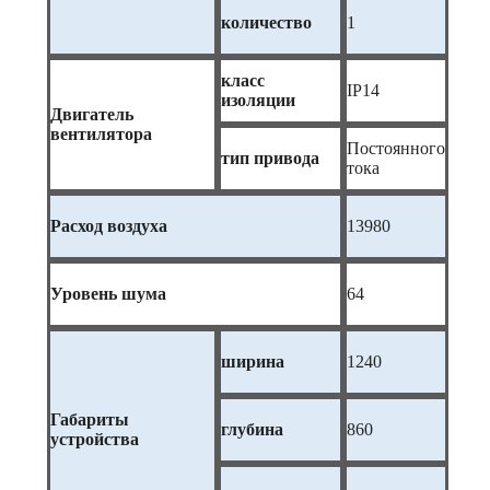
количество
1
класс
IP14
изоляции
Двигатель
вентилятора
Постоянного
тип привода
тока
Расход воздуха
13980
Уровень шума
64
ширина
1240
Габариты
глубина
860
устройства