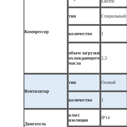
Electric
тип
Спиральный
Компрессор
количество
1
объем загрузки
охлаждающего
2,3
масла
тип
Осевой
Вентилятор
количество
1
класс
IP14
изоляции
Двигатель