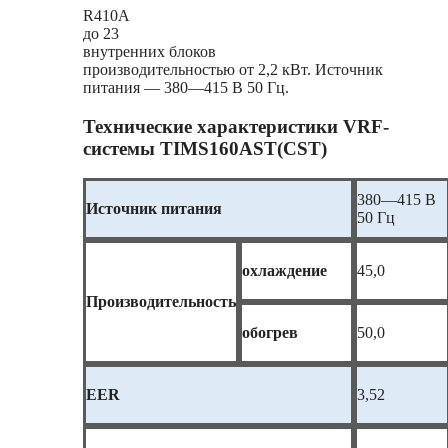
R410A
до 23
внутренних блоков
производительностью от 2,2 кВт. Источник
питания — 380—415 В 50 Гц.
Технические характеристики VRF-
системы TIMS160AST(CST)
380—415 В
Источник питания
50 Гц
охлаждение
45,0
Производительность
обогрев
50,0
EER
3,52