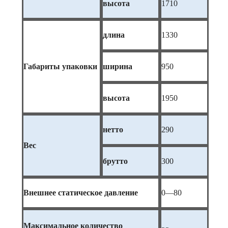
высота
1710
длина
1330
Габариты упаковки
ширина
950
высота
1950
нетто
290
Вес
брутто
300
Внешнее статическое давление
0—80
Максимальное количество