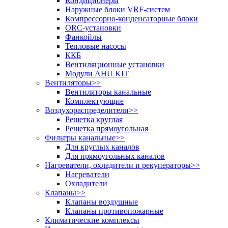
Кондиционеры
Наружные блоки VRF-систем
Компрессорно-конденсаторные блоки
ORC-установки
Фанкойлы
Тепловые насосы
ККБ
Вентиляционные установки
Модули AHU KIT
Вентиляторы
>>
Вентиляторы канальные
Комплектующие
Воздухораспределители
>>
Решетка круглая
Решетка прямоугольная
Фильтры канальные
>>
Для круглых каналов
Для прямоугольных каналов
Нагреватели, охладители и рекуператоры
>>
Нагреватели
Охладители
Клапаны
>>
Клапаны воздушные
Клапаны противопожарные
Климатические комплексы