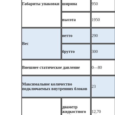
Габариты упаковки
ширина
950
высота
1950
нетто
290
Вес
брутто
300
Внешнее статическое давление
0—80
Максимальное количество
23
подключаемых внутренних блоков
диаметр
жидкостного
12,70