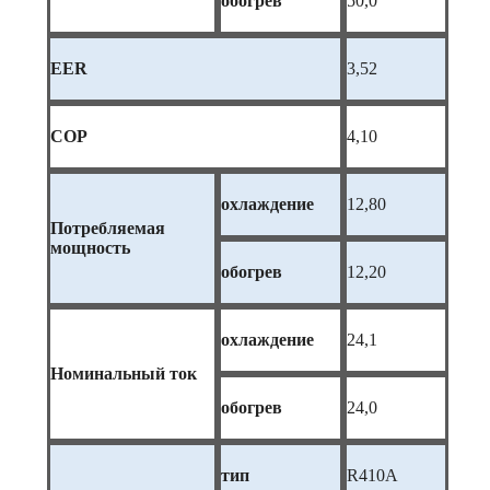
обогрев
50,0
EER
3,52
COP
4,10
охлаждение
12,80
Потребляемая
мощность
обогрев
12,20
охлаждение
24,1
Номинальный ток
обогрев
24,0
тип
R410A