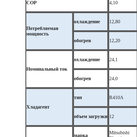
COP
4,10
охлаждение
12,80
Потребляемая
мощность
обогрев
12,20
охлаждение
24,1
Номинальный ток
обогрев
24,0
тип
R410A
Хладагент
объем загрузки
12
Mitsubishi
марка