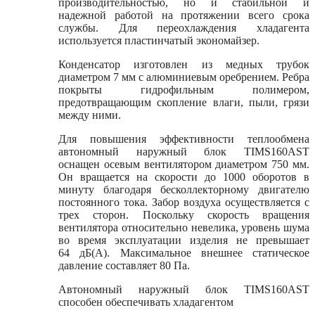
производительностью, но и стабильной и
надежной работой на протяжении всего срока
службы. Для переохлаждения хладагента
используется пластинчатый экономайзер.
Конденсатор изготовлен из медных трубок
диаметром 7 мм с алюминиевым оребрением. Ребра
покрыты гидрофильным полимером,
предотвращающим скопление влаги, пыли, грязи
между ними.
Для повышения эффективности теплообмена
автономный наружный блок TIMS160AST
оснащен осевым вентилятором диаметром 750 мм.
Он вращается на скорости до 1000 оборотов в
минуту благодаря бесколлекторному двигателю
постоянного тока. Забор воздуха осуществляется с
трех сторон. Поскольку скорость вращения
вентилятора относительно невелика, уровень шума
во время эксплуатации изделия не превышает
64 дБ(А). Максимальное внешнее статическое
давление составляет 80 Па.
Автономный наружный блок TIMS160AST
способен обеспечивать хладагентом