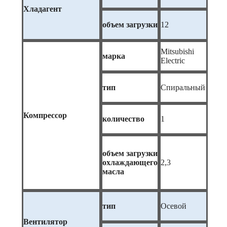
Хладагент
объем загрузки
12
Mitsubishi
марка
Electric
тип
Спиральный
Компрессор
количество
1
объем загрузки
охлаждающего
2,3
масла
тип
Осевой
Вентилятор