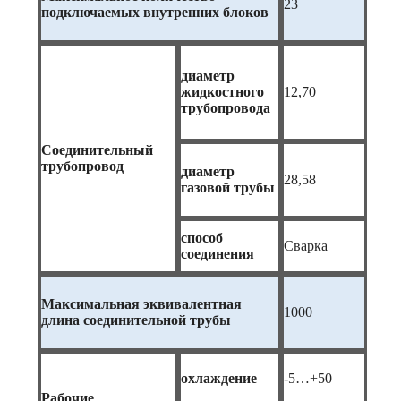
23
подключаемых внутренних блоков
диаметр
жидкостного
12,70
трубопровода
Соединительный
трубопровод
диаметр
28,58
газовой трубы
способ
Сварка
соединения
Максимальная эквивалентная
1000
длина соединительной трубы
охлаждение
-5…+50
Рабочие