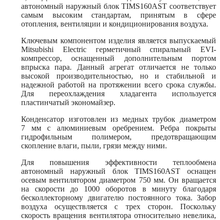
автономный наружный блок TIMS160AST соответствует
самым высоким стандартам, принятым в сфере
отопления, вентиляции и кондиционирования воздуха.
Ключевым компонентом изделия является выпускаемый
Mitsubishi Electric герметичный спиральный EVI-
компрессор, оснащенный дополнительным портом
впрыска пара. Данный агрегат отличается не только
высокой производительностью, но и стабильной и
надежной работой на протяжении всего срока службы.
Для переохлаждения хладагента используется
пластинчатый экономайзер.
Конденсатор изготовлен из медных трубок диаметром
7 мм с алюминиевым оребрением. Ребра покрыты
гидрофильным полимером, предотвращающим
скопление влаги, пыли, грязи между ними.
Для повышения эффективности теплообмена
автономный наружный блок TIMS160AST оснащен
осевым вентилятором диаметром 750 мм. Он вращается
на скорости до 1000 оборотов в минуту благодаря
бесколлекторному двигателю постоянного тока. Забор
воздуха осуществляется с трех сторон. Поскольку
скорость вращения вентилятора относительно невелика,