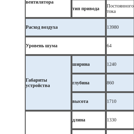
вентилятора
Постоянного
тип привода
тока
Расход воздуха
13980
Уровень шума
64
ширина
1240
Габариты
глубина
860
устройства
высота
1710
длина
1330