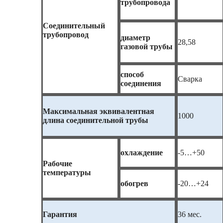
трубопровода
Соединительный
трубопровод
диаметр
28,58
газовой трубы
способ
Сварка
соединения
Максимальная эквивалентная
1000
длина соединительной трубы
охлаждение
-5…+50
Рабочие
температуры
обогрев
-20…+24
Гарантия
36 мес.