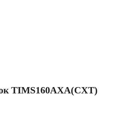
лок TIMS160AXA(СXT)