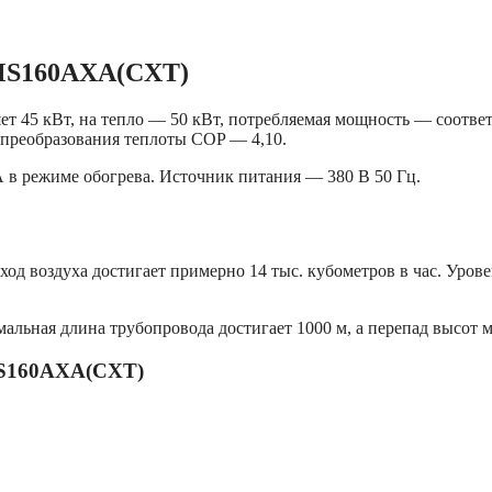
MS160AXA(СXT)
ет 45 кВт, на тепло — 50 кВт, потребляемая мощность — соответс
 преобразования теплоты COP — 4,10.
 в режиме обогрева. Источник питания — 380 В 50 Гц.
 воздуха достигает примерно 14 тыс. кубометров в час. Урове
мальная длина трубопровода достигает 1000 м, а перепад высо
MS160AXA(СXT)