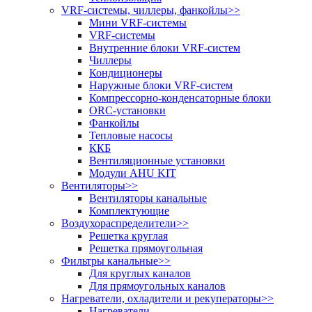
VRF-системы, чиллеры, фанкойлы
>>
Мини VRF-системы
VRF-системы
Внутренние блоки VRF-систем
Чиллеры
Кондиционеры
Наружные блоки VRF-систем
Компрессорно-конденсаторные блоки
ORC-установки
Фанкойлы
Тепловые насосы
ККБ
Вентиляционные установки
Модули AHU KIT
Вентиляторы
>>
Вентиляторы канальные
Комплектующие
Воздухораспределители
>>
Решетка круглая
Решетка прямоугольная
Фильтры канальные
>>
Для круглых каналов
Для прямоугольных каналов
Нагреватели, охладители и рекуператоры
>>
Нагреватели