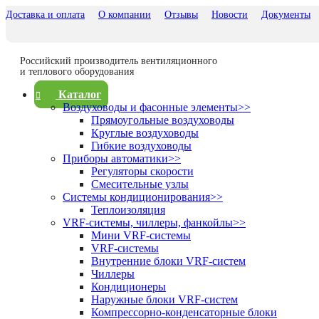
Доставка и оплата
О компании
Отзывы
Новости
Документы
Российский производитель вентиляционного
и теплового оборудования
Каталог
Воздуховоды и фасонные элементы
>>
Прямоугольные воздуховоды
Круглые воздуховоды
Гибкие воздуховоды
Приборы автоматики
>>
Регуляторы скорости
Смесительные узлы
Системы кондиционирования
>>
Теплоизоляция
VRF-системы, чиллеры, фанкойлы
>>
Мини VRF-системы
VRF-системы
Внутренние блоки VRF-систем
Чиллеры
Кондиционеры
Наружные блоки VRF-систем
Компрессорно-конденсаторные блоки