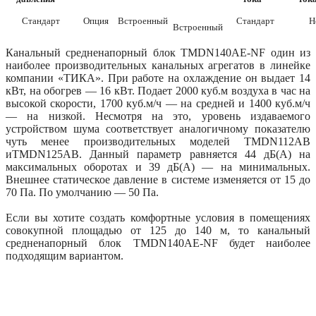
Стандарт
Опция
Встроенный
Стандарт
Не
Встроенный
Канальный средненапорный блок TMDN140AE-NF один из
наиболее производительных канальных агрегатов в линейке
компании «ТИКА». При работе на охлаждение он выдает 14
кВт, на обогрев — 16 кВт. Подает 2000 куб.м воздуха в час на
высокой скорости, 1700 куб.м/ч — на средней и 1400 куб.м/ч
— на низкой. Несмотря на это, уровень издаваемого
устройством шума соответствует аналогичному показателю
чуть менее производительных моделей TMDN112AB
иTMDN125AB. Данный параметр равняется 44 дБ(А) на
максимальных оборотах и 39 дБ(А) — на минимальных.
Внешнее статическое давление в системе изменяется от 15 до
70 Па. По умолчанию — 50 Па.
Если вы хотите создать комфортные условия в помещениях
совокупной площадью от 125 до 140 м, то канальный
средненапорный блок TMDN140AE-NF будет наиболее
подходящим вариантом.