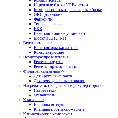
Кондиционеры
Наружные блоки VRF-систем
Компрессорно-конденсаторные блоки
ORC-установки
Фанкойлы
Тепловые насосы
ККБ
Вентиляционные установки
Модули AHU KIT
Вентиляторы
>>
Вентиляторы канальные
Комплектующие
Воздухораспределители
>>
Решетка круглая
Решетка прямоугольная
Фильтры канальные
>>
Для круглых каналов
Для прямоугольных каналов
Нагреватели, охладители и рекуператоры
>>
Нагреватели
Охладители
Клапаны
>>
Клапаны воздушные
Клапаны противопожарные
Климатические комплексы