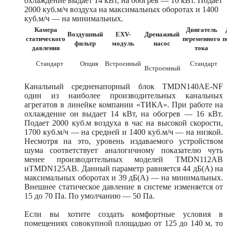
охлаждение выдает 14 кВт, на обогрев — 16 кВт. Подает
2000 куб.м/ч воздуха на максимальных оборотах и 1400
куб.м/ч — на минимальных.
Камера
Двигатель
Воздушный
EXV-
Дренажный
статического
переменного
п
фильтр
модуль
насос
давления
тока
Стандарт
Опция
Встроенный
Стандарт
Встроенный
Канальный средненапорный блок TMDN140AE-NF
один из наиболее производительных канальных
агрегатов в линейке компании «ТИКА». При работе на
охлаждение он выдает 14 кВт, на обогрев — 16 кВт.
Подает 2000 куб.м воздуха в час на высокой скорости,
1700 куб.м/ч — на средней и 1400 куб.м/ч — на низкой.
Несмотря на это, уровень издаваемого устройством
шума соответствует аналогичному показателю чуть
менее производительных моделей TMDN112AB
иTMDN125AB. Данный параметр равняется 44 дБ(А) на
максимальных оборотах и 39 дБ(А) — на минимальных.
Внешнее статическое давление в системе изменяется от
15 до 70 Па. По умолчанию — 50 Па.
Если вы хотите создать комфортные условия в
помещениях совокупной площадью от 125 до 140 м, то