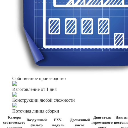
Собственное производство
Изготовление от 1 дня
Конструкции любой сложности
Поточная линия сборки
Камера
Двигатель
Двигат
Воздушный
EXV-
Дренажный
статического
переменного
постоян
фильтр
модуль
насос
давления
тока
ток