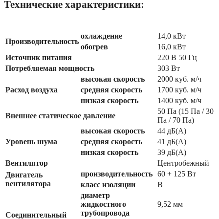
Технические характеристики:
охлаждение
14,0 кВт
Производительность
обогрев
16,0 кВт
Источник питания
220 В 50 Гц
Потребляемая мощность
303 Вт
высокая скорость
2000 куб. м/ч
Расход воздуха
средняя скорость
1700 куб. м/ч
низкая скорость
1400 куб. м/ч
50 Па (15 Па / 30
Внешнее статическое давление
Па / 70 Па)
высокая скорость
44 дБ(А)
Уровень шума
средняя скорость
41 дБ(А)
низкая скорость
39 дБ(А)
Вентилятор
Центробежный
производительность
60 + 125 Вт
Двигатель
вентилятора
класс изоляции
B
диаметр
жидкостного
9,52 мм
трубопровода
Соединительный