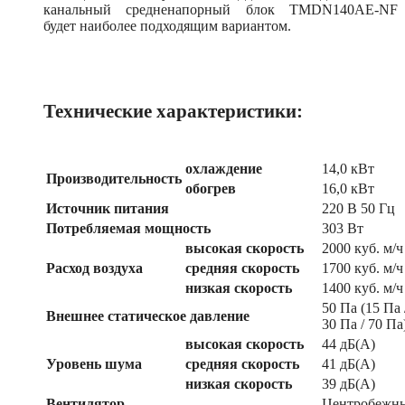
канальный средненапорный блок TMDN140AE-NF
будет наиболее подходящим вариантом.
Технические характеристики:
охлаждение
14,0 кВт
Производительность
обогрев
16,0 кВт
Источник питания
220 В 50 Гц
Потребляемая мощность
303 Вт
высокая скорость
2000 куб. м/ч
Расход воздуха
средняя скорость
1700 куб. м/ч
низкая скорость
1400 куб. м/ч
50 Па (15 Па 
Внешнее статическое давление
30 Па / 70 Па
высокая скорость
44 дБ(А)
Уровень шума
средняя скорость
41 дБ(А)
низкая скорость
39 дБ(А)
Вентилятор
Центробежн