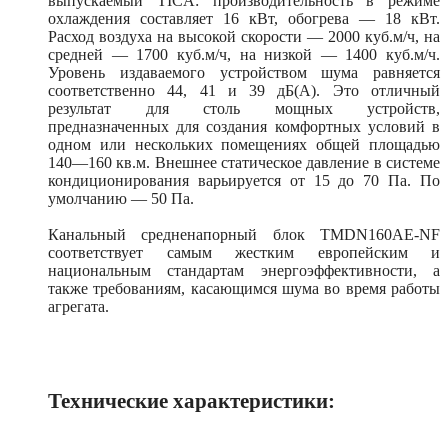
выпускаемый TICA: производительность в режиме
охлаждения составляет 16 кВт, обогрева — 18 кВт.
Расход воздуха на высокой скорости — 2000 куб.м/ч, на
средней — 1700 куб.м/ч, на низкой — 1400 куб.м/ч.
Уровень издаваемого устройством шума равняется
соответственно 44, 41 и 39 дБ(А). Это отличный
результат для столь мощных устройств,
предназначенных для создания комфортных условий в
одном или нескольких помещениях общей площадью
140—160 кв.м. Внешнее статическое давление в системе
кондиционирования варьируется от 15 до 70 Па. По
умолчанию — 50 Па.
Канальный средненапорный блок TMDN160AE-NF
соответствует самым жестким европейским и
национальным стандартам энергоэффективности, а
также требованиям, касающимся шума во время работы
агрегата.
Технические характеристики: