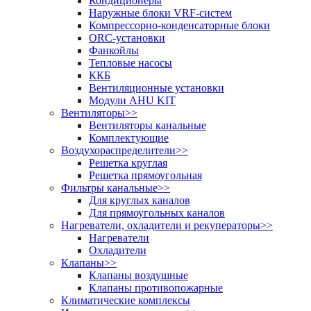
Кондиционеры
Наружные блоки VRF-систем
Компрессорно-конденсаторные блоки
ORC-установки
Фанкойлы
Тепловые насосы
ККБ
Вентиляционные установки
Модули AHU KIT
Вентиляторы
>>
Вентиляторы канальные
Комплектующие
Воздухораспределители
>>
Решетка круглая
Решетка прямоугольная
Фильтры канальные
>>
Для круглых каналов
Для прямоугольных каналов
Нагреватели, охладители и рекуператоры
>>
Нагреватели
Охладители
Клапаны
>>
Клапаны воздушные
Клапаны противопожарные
Климатические комплексы