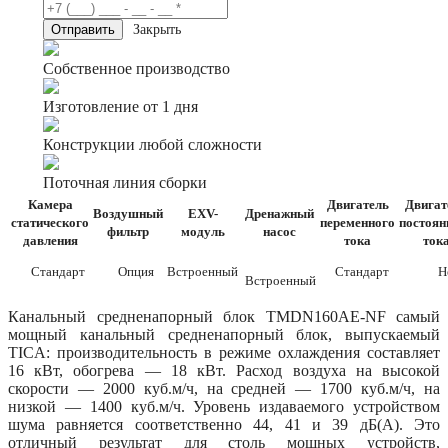
Закрыть
Собственное производство
Изготовление от 1 дня
Конструкции любой сложности
Поточная линия сборки
Камера
Двигатель
Двигат
Воздушный
EXV-
Дренажный
статического
переменного
постоян
фильтр
модуль
насос
давления
тока
ток
Стандарт
Опция
Встроенный
Стандарт
Не
Встроенный
Канальный средненапорный блок TMDN160AE-NF самый
мощный канальный средненапорный блок, выпускаемый
TICA: производительность в режиме охлаждения составляет
16 кВт, обогрева — 18 кВт. Расход воздуха на высокой
скорости — 2000 куб.м/ч, на средней — 1700 куб.м/ч, на
низкой — 1400 куб.м/ч. Уровень издаваемого устройством
шума равняется соответственно 44, 41 и 39 дБ(А). Это
отличный результат для столь мощных устройств,