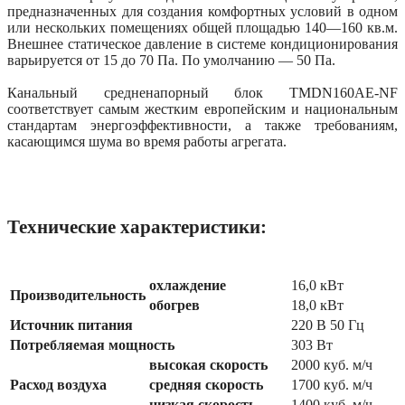
предназначенных для создания комфортных условий в одном
или нескольких помещениях общей площадью 140—160 кв.м.
Внешнее статическое давление в системе кондиционирования
варьируется от 15 до 70 Па. По умолчанию — 50 Па.
Канальный средненапорный блок TMDN160AE-NF
соответствует самым жестким европейским и национальным
стандартам энергоэффективности, а также требованиям,
касающимся шума во время работы агрегата.
Технические характеристики:
охлаждение
16,0 кВт
Производительность
обогрев
18,0 кВт
Источник питания
220 В 50 Гц
Потребляемая мощность
303 Вт
высокая скорость
2000 куб. м/ч
Расход воздуха
средняя скорость
1700 куб. м/ч
низкая скорость
1400 куб. м/ч