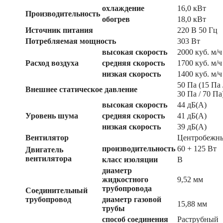
охлаждение
16,0 кВт
Производительность
обогрев
18,0 кВт
Источник питания
220 В 50 Гц
Потребляемая мощность
303 Вт
высокая скорость
2000 куб. м/ч
Расход воздуха
средняя скорость
1700 куб. м/ч
низкая скорость
1400 куб. м/ч
50 Па (15 Па 
Внешнее статическое давление
30 Па / 70 Па
высокая скорость
44 дБ(А)
Уровень шума
средняя скорость
41 дБ(А)
низкая скорость
39 дБ(А)
Вентилятор
Центробежн
производительность
60 + 125 Вт
Двигатель
вентилятора
класс изоляции
B
диаметр
жидкостного
9,52 мм
трубопровода
Соединительный
трубопровод
диаметр газовой
15,88 мм
трубы
способ соединения
Раструбный