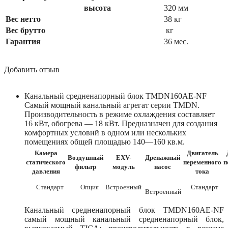
высота
320 мм
Вес нетто
38 кг
Вес брутто
кг
Гарантия
36 мес.
Добавить отзыв
Канальный средненапорный блок TMDN160AE-NF
Самый мощный канальный агрегат серии TMDN.
Производительность в режиме охлаждения составляет
16 кВт, обогрева — 18 кВт. Предназначен для создания
комфортных условий в одном или нескольких
помещениях общей площадью 140—160 кв.м.
Камера
Двигатель
Воздушный
EXV-
Дренажный
статического
переменного
п
фильтр
модуль
насос
давления
тока
Стандарт
Опция
Встроенный
Стандарт
Встроенный
Канальный средненапорный блок TMDN160AE-NF
самый мощный канальный средненапорный блок,