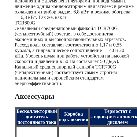
исполнении с двумя вентиляторами, приводимыми в
движение одним конденсаторным двигателем: в режиме
охлаждения прибор выдает 6,8 кВт, в режиме обогрева
— 6,3 кВт. Так же, как и
TCR600G
, канальный средненапорный фанкойл TCR700G
(четырехтрубный) сочетает в себе достоинства
экономичных и высокопроизводительных агрегатов.
Расход воды составляет соответственно 1,17 и 0,55
куб.м/ч, а гидравлическое сопротивление — 40 и 20
кПа. Уровень шума при работе устройства на высокой
скорости и давлении в 50 Па составляет 50 дБ(А).
Канальный средненапорный фанкойл TCR700G
(четырехтрубный) соответствует самым строгим
национальным и европейским стандартам
энергоэффективности.
Аксессуары
Бесколлекторный
Термостат с
Коробка
двигатель
жидкокристалличес
подключения
постоянного тока
дисплеем