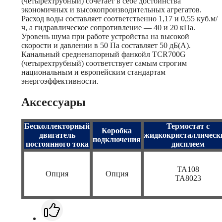
(четырехтрубный) сочетает в себе достоинства
экономичных и высокопроизводительных агрегатов.
Расход воды составляет соответственно 1,17 и 0,55 куб.м/
ч, а гидравлическое сопротивление — 40 и 20 кПа.
Уровень шума при работе устройства на высокой
скорости и давлении в 50 Па составляет 50 дБ(А).
Канальный средненапорный фанкойл TCR700G
(четырехтрубный) соответствует самым строгим
национальным и европейским стандартам
энергоэффективности.
Аксессуары
Бесколлекторный
Термостат с
Коробка
двигатель
жидкокристалличес
подключения
постоянного тока
дисплеем
TA108
Опция
Опция
TA8023