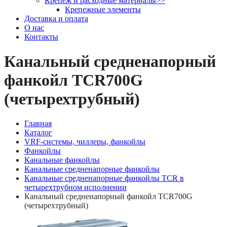
Крепеж и расходные материалы
>>
Крепежные элементы
Доставка и оплата
О нас
Контакты
Канальный средненапорный
фанкойл TCR700G
(четырехтрубный)
Главная
Каталог
VRF-системы, чиллеры, фанкойлы
Фанкойлы
Канальные фанкойлы
Канальные средненапорные фанкойлы
Канальные средненапорные фанкойлы TCR в
четырехтрубном исполнении
Канальный средненапорный фанкойл TCR700G
(четырехтрубный)