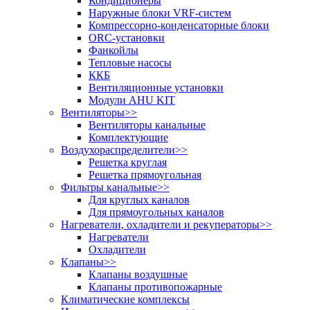
Кондиционеры
Наружные блоки VRF-систем
Компрессорно-конденсаторные блоки
ORC-установки
Фанкойлы
Тепловые насосы
ККБ
Вентиляционные установки
Модули AHU KIT
Вентиляторы
>>
Вентиляторы канальные
Комплектующие
Воздухораспределители
>>
Решетка круглая
Решетка прямоугольная
Фильтры канальные
>>
Для круглых каналов
Для прямоугольных каналов
Нагреватели, охладители и рекуператоры
>>
Нагреватели
Охладители
Клапаны
>>
Клапаны воздушные
Клапаны противопожарные
Климатические комплексы