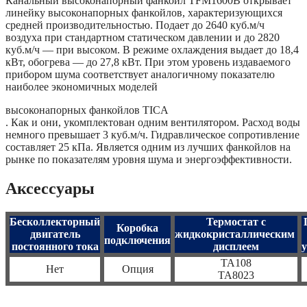
Канальный высоконапорный фанкойл TFM1600B открывает
линейку высоконапорных фанкойлов, характеризующихся
средней производительностью. Подает до 2640 куб.м/ч
воздуха при стандартном статическом давлении и до 2820
куб.м/ч — при высоком. В режиме охлаждения выдает до 18,4
кВт, обогрева — до 27,8 кВт. При этом уровень издаваемого
прибором шума соответствует аналогичному показателю
наиболее экономичных моделей
высоконапорных фанкойлов TICA
. Как и они, укомплектован одним вентилятором. Расход воды
немного превышает 3 куб.м/ч. Гидравлическое сопротивление
составляет 25 кПа. Является одним из лучших фанкойлов на
рынке по показателям уровня шума и энергоэффективности.
Аксессуары
Бесколлекторный
Термостат с
Коробка
двигатель
жидкокристаллическим
подключения
постоянного тока
дисплеем
TA108
Нет
Опция
TA8023