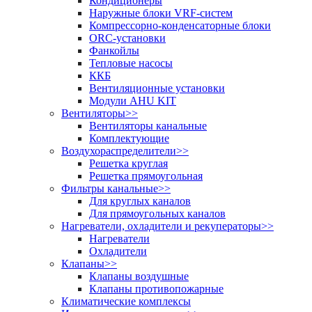
Кондиционеры
Наружные блоки VRF-систем
Компрессорно-конденсаторные блоки
ORC-установки
Фанкойлы
Тепловые насосы
ККБ
Вентиляционные установки
Модули AHU KIT
Вентиляторы
>>
Вентиляторы канальные
Комплектующие
Воздухораспределители
>>
Решетка круглая
Решетка прямоугольная
Фильтры канальные
>>
Для круглых каналов
Для прямоугольных каналов
Нагреватели, охладители и рекуператоры
>>
Нагреватели
Охладители
Клапаны
>>
Клапаны воздушные
Клапаны противопожарные
Климатические комплексы