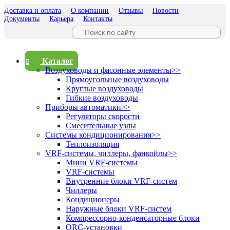
Доставка и оплата
О компании
Отзывы
Новости
Документы
Карьера
Контакты
Каталог
Воздуховоды и фасонные элементы
>>
Прямоугольные воздуховоды
Круглые воздуховоды
Гибкие воздуховоды
Приборы автоматики
>>
Регуляторы скорости
Смесительные узлы
Системы кондиционирования
>>
Теплоизоляция
VRF-системы, чиллеры, фанкойлы
>>
Мини VRF-системы
VRF-системы
Внутренние блоки VRF-систем
Чиллеры
Кондиционеры
Наружные блоки VRF-систем
Компрессорно-конденсаторные блоки
ORC-установки