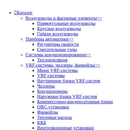
Каталог
Воздуховоды и фасонные элементы
>>
Прямоугольные воздуховоды
Круглые воздуховоды
Гибкие воздуховоды
Приборы автоматики
>>
Регуляторы скорости
Смесительные узлы
Системы кондиционирования
>>
Теплоизоляция
VRF-системы, чиллеры, фанкойлы
>>
Мини VRF-системы
VRF-системы
Внутренние блоки VRF-систем
Чиллеры
Кондиционеры
Наружные блоки VRF-систем
Компрессорно-конденсаторные блоки
ORC-установки
Фанкойлы
Тепловые насосы
ККБ
Вентиляционные установки