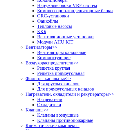
Кондиционеры
Наружные блоки VRF-систем
Компрессорно-конденсаторные блоки
ORC-установки
Фанкойлы
Тепловые насосы
ККБ
Вентиляционные установки
Модули AHU KIT
Вентиляторы
>>
Вентиляторы канальные
Комплектующие
Воздухораспределители
>>
Решетка круглая
Решетка прямоугольная
Фильтры канальные
>>
Для круглых каналов
Для прямоугольных каналов
Нагреватели, охладители и рекуператоры
>>
Нагреватели
Охладители
Клапаны
>>
Клапаны воздушные
Клапаны противопожарные
Климатические комплексы