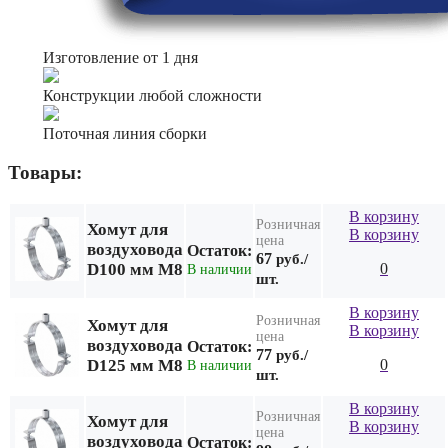
Изготовление от 1 дня
Конструкции любой сложности
Поточная линия сборки
Товары:
В корзину
Розничная
Хомут для
В корзину
цена
воздуховода
Остаток:
67
руб./
D100 мм М8
0
В наличии
шт.
В корзину
Розничная
Хомут для
В корзину
цена
воздуховода
Остаток:
77
руб./
D125 мм М8
0
В наличии
шт.
В корзину
Розничная
Хомут для
В корзину
цена
воздуховода
Остаток: