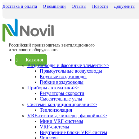
Доставка и оплата
О компании
Отзывы
Новости
Документы
Российский производитель вентиляционного
и теплового оборудования
Каталог
Воздуховоды и фасонные элементы
>>
Прямоугольные воздуховоды
Круглые воздуховоды
Гибкие воздуховоды
Приборы автоматики
>>
Регуляторы скорости
Смесительные узлы
Системы кондиционирования
>>
Теплоизоляция
VRF-системы, чиллеры, фанкойлы
>>
Мини VRF-системы
VRF-системы
Внутренние блоки VRF-систем
Чиллеры