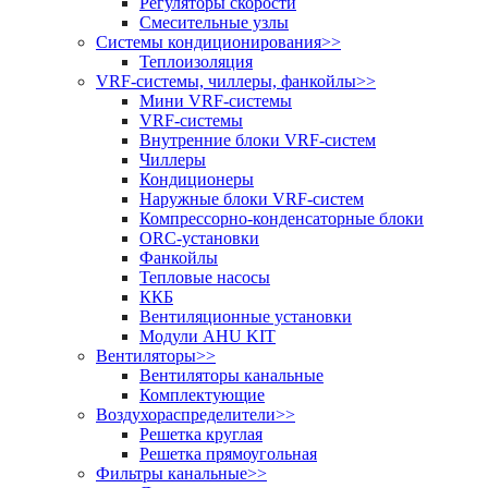
Регуляторы скорости
Смесительные узлы
Системы кондиционирования
>>
Теплоизоляция
VRF-системы, чиллеры, фанкойлы
>>
Мини VRF-системы
VRF-системы
Внутренние блоки VRF-систем
Чиллеры
Кондиционеры
Наружные блоки VRF-систем
Компрессорно-конденсаторные блоки
ORC-установки
Фанкойлы
Тепловые насосы
ККБ
Вентиляционные установки
Модули AHU KIT
Вентиляторы
>>
Вентиляторы канальные
Комплектующие
Воздухораспределители
>>
Решетка круглая
Решетка прямоугольная
Фильтры канальные
>>