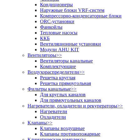
Кондиционеры
Наружные блоки VRF-систем
Компрессорно-конденсаторные блоки
ORC-установки
Фанкойлы
Тепловые насосы
ККБ
Вентиляционные установки
Модули AHU KIT
Вентиляторы
>>
Вентиляторы канальные
Комплектующие
Воздухораспределители
>>
Решетка круглая
Решетка прямоугольная
Фильтры канальные
>>
Для круглых каналов
Для прямоугольных каналов
Нагреватели, охладители и рекуператоры
>>
Нагреватели
Охладители
Клапаны
>>
Клапаны воздушные
Клапаны противопожарные
Климатические комплексы