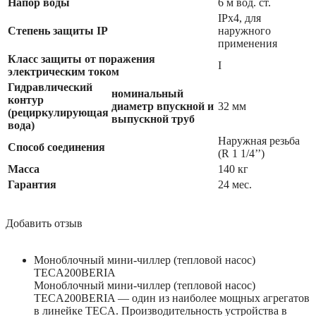
Напор воды
6 м вод. ст.
IPx4, для
Степень защиты IP
наружного
применения
Класс защиты от поражения
I
электрическим током
Гидравлический
номинальный
контур
диаметр впускной и
32 мм
(рециркулирующая
выпускной труб
вода)
Наружная резьба
Способ соединения
(R 1 1/4’’)
Масса
140 кг
Гарантия
24 мес.
Добавить отзыв
Моноблочный мини-чиллер (тепловой насос)
TECA200BERIA
Моноблочный мини-чиллер (тепловой насос)
TECA200BERIA — один из наиболее мощных агрегатов
в линейке TECA. Производительность устройства в