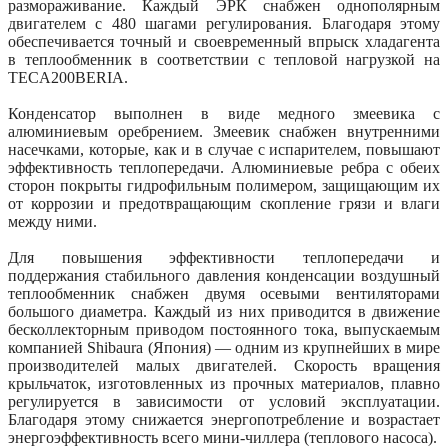
размораживание. Каждый ЭРК снабжен однополярным
двигателем с 480 шагами регулирования. Благодаря этому
обеспечивается точный и своевременный впрыск хладагента
в теплообменник в соответствии с тепловой нагрузкой на
TECA200BERIA.
Конденсатор выполнен в виде медного змеевика с
алюминиевым оребрением. Змеевик снабжен внутренними
насечками, которые, как и в случае с испарителем, повышают
эффективность теплопередачи. Алюминиевые ребра с обеих
сторон покрыты гидрофильным полимером, защищающим их
от коррозии и предотвращающим скопление грязи и влаги
между ними.
Для повышения эффективности теплопередачи и
поддержания стабильного давления конденсации воздушный
теплообменник снабжен двумя осевыми вентиляторами
большого диаметра. Каждый из них приводится в движение
бесколлекторным приводом постоянного тока, выпускаемым
компанией Shibaura (Япония) — одним из крупнейших в мире
производителей малых двигателей. Скорость вращения
крыльчаток, изготовленных из прочных материалов, плавно
регулируется в зависимости от условий эксплуатации.
Благодаря этому снижается энергопотребление и возрастает
энергоэффективность всего мини-чиллера (теплового насоса).