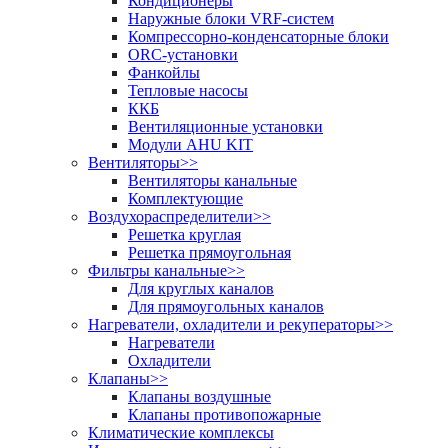
Кондиционеры
Наружные блоки VRF-систем
Компрессорно-конденсаторные блоки
ORC-установки
Фанкойлы
Тепловые насосы
ККБ
Вентиляционные установки
Модули AHU KIT
Вентиляторы
>>
Вентиляторы канальные
Комплектующие
Воздухораспределители
>>
Решетка круглая
Решетка прямоугольная
Фильтры канальные
>>
Для круглых каналов
Для прямоугольных каналов
Нагреватели, охладители и рекуператоры
>>
Нагреватели
Охладители
Клапаны
>>
Клапаны воздушные
Клапаны противопожарные
Климатические комплексы