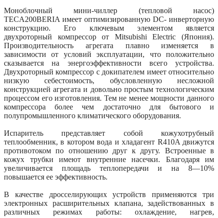
Моноблочный мини-чиллер (тепловой насос)
TECA200BERIA имеет оптимизированную DC- инверторную
конструкцию. Его ключевым элементом является
двухроторный компрессор от Mitsubishi Electric (Япония).
Производительность агрегата плавно изменяется в
зависимости от условий эксплуатации, что положительно
сказывается на энергоэффективности всего устройства.
Двухроторный компрессор с докипателем имеет относительно
низкую себестоимость, обусловленную несложной
конструкцией агрегата и довольно простым технологическим
процессом его изготовления. Тем не менее мощности данного
компрессора более чем достаточно для бытового и
полупромышленного климатического оборудования.
Испаритель представляет собой кожухотрубный
теплообменник, в котором вода и хладагент R410A движутся
противотоком по отношению друг к другу. Встроенные в
кожух трубки имеют внутренние насечки. Благодаря им
увеличивается площадь теплопередачи и на 8—10%
повышается ее эффективность.
В качестве дросселирующих устройств применяются три
электронных расширительных клапана, задействованных в
различных режимах работы: охлаждение, нагрев,