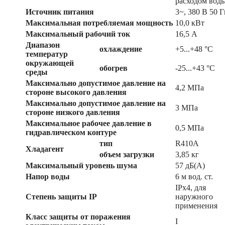
расходом вод
Источник питания
3~, 380 В 50 Г
Максимальная потребляемая мощность
10,0 кВт
Максимальный рабочий ток
16,5 А
Диапазон
охлаждение
+5...+48 °C
температур
окружающей
обогрев
-25...+43 °C
среды
Максимально допустимое давление на
4,2 МПа
стороне высокого давления
Максимально допустимое давление на
3 МПа
стороне низкого давления
Максимальное рабочее давление в
0,5 МПа
гидравлическом контуре
тип
R410A
Хладагент
объем загрузки
3,85 кг
Максимальный уровень шума
57 дБ(А)
Напор воды
6 м вод. ст.
IPx4, для
Степень защиты IP
наружного
применения
Класс защиты от поражения
I