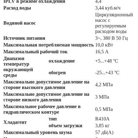
IPLV в режиме охлаждения
4,4
Расход воды
3,44 куб.м/ч
Циркуляционный
насос с
Водяной насос
регулируемым
расходом воды
Источник питания
3~, 380 В 50 Гц
Максимальная потребляемая мощность
10,0 кВт
Максимальный рабочий ток
16,5 А
Диапазон
охлаждение
+5...+48 °C
температур
окружающей
обогрев
-25...+43 °C
среды
Максимально допустимое давление на
4,2 МПа
стороне высокого давления
Максимально допустимое давление на
3 МПа
стороне низкого давления
Максимальное рабочее давление в
0,5 МПа
гидравлическом контуре
тип
R410A
Хладагент
объем загрузки
3,85 кг
Максимальный уровень шума
57 дБ(А)