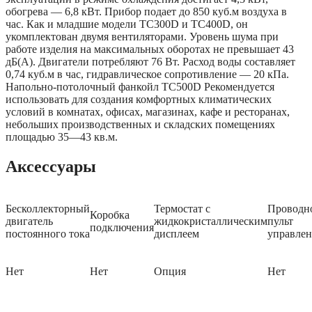
обогрева — 6,8 кВт. Прибор подает до 850 куб.м воздуха в
час. Как и младшие модели TC300D и TC400D, он
укомплектован двумя вентиляторами. Уровень шума при
работе изделия на максимальных оборотах не превышает 43
дБ(А). Двигатели потребляют 76 Вт. Расход воды составляет
0,74 куб.м в час, гидравлическое сопротивление — 20 кПа.
Напольно-потолочный фанкойл TC500D Рекомендуется
использовать для создания комфортных климатических
условий в комнатах, офисах, магазинах, кафе и ресторанах,
небольших производственных и складских помещениях
площадью 35—43 кв.м.
Аксессуары
Бесколлекторный
Термостат с
Проводн
Коробка
двигатель
жидкокристаллическим
пульт
подключения
постоянного тока
дисплеем
управлен
Нет
Нет
Опция
Нет