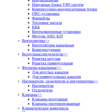
Кондиционеры
Наружные блоки VRF-систем
Компрессорно-конденсаторные блоки
ORC-установки
Фанкойлы
Тепловые насосы
ККБ
Вентиляционные установки
Модули AHU KIT
Вентиляторы
>>
Вентиляторы канальные
Комплектующие
Воздухораспределители
>>
Решетка круглая
Решетка прямоугольная
Фильтры канальные
>>
Для круглых каналов
Для прямоугольных каналов
Нагреватели, охладители и рекуператоры
>>
Нагреватели
Охладители
Клапаны
>>
Клапаны воздушные
Клапаны противопожарные
Климатические комплексы