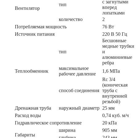
с загнутыми
тип
вперед
Вентилятор
лопатками
количество
2
Потребляемая мощность
76 Вт
Источник питания
220 В 50 Гц
Бесшовные
медные трубки
тип
и
алюминиевые
ребра
максимальное
Теплообменник
1,6 МПа
рабочее давление
Rc 3/4
(коническая
способ соединения
труба с
внутренней
резьбой)
Дренажная труба
наружный диаметр
25 мм
Расход воды
0,74 куб. м/ч
Гидравлическое сопротивление
20 кПа
ширина
905 мм
Габариты
глубина
243 мм