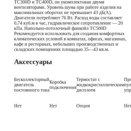
TC300D и TC400D, он укомплектован двумя
вентиляторами. Уровень шума при работе изделия на
максимальных оборотах не превышает 43 дБ(А).
Двигатели потребляют 76 Вт. Расход воды составляет
0,74 куб.м в час, гидравлическое сопротивление — 20
кПа. Напольно-потолочный фанкойл TC500D
Рекомендуется использовать для создания комфортных
климатических условий в комнатах, офисах, магазинах,
кафе и ресторанах, небольших производственных и
складских помещениях площадью 35—43 кв.м.
Аксессуары
Бесколлекторный
Термостат с
Пр
Коробка
двигатель
жидкокристаллическим
пул
подключения
постоянного тока
дисплеем
упр
Нет
Нет
Опция
Не