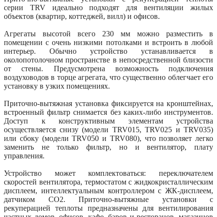
серии TRV идеально подходят для вентиляции жилых
объектов (квартир, коттеджей, вилл) и офисов.
Агрегаты высотой всего 230 мм можно разместить в
помещении с очень низкими потолками и встроить в любой
интерьер. Обычно устройство устанавливается в
околопотолочном пространстве в непосредственной близости
от стены. Предусмотрена возможность подключения
воздуховодов в торце агрегата, что существенно облегчает его
установку в узких помещениях.
Приточно-вытяжная установка фиксируется на кронштейнах,
встроенный фильтр снимается без каких-либо инструментов.
Доступ к конструктивным элементам устройства
осуществляется снизу (модели TRV015, TRV025 и TRV035)
или сбоку (модели TRV050 и TRV080), что позволяет легко
заменить не только фильтр, но и вентилятор, плату
управления.
Устройство может комплектоваться: переключателем
скоростей вентилятора, термостатом с жидкокристаллическим
дисплеем, интеллектуальным контроллером с ЖК-дисплеем,
датчиком CO2. Приточно-вытяжные установки с
рекуперацией теплоты предназначены для вентилирования
частных домов, офисов, кафе, баров и ресторанов, магазинов