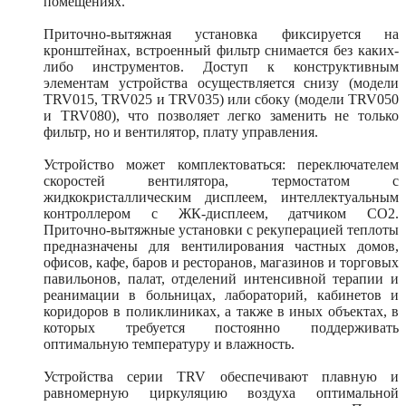
помещениях.
Приточно-вытяжная установка фиксируется на
кронштейнах, встроенный фильтр снимается без каких-
либо инструментов. Доступ к конструктивным
элементам устройства осуществляется снизу (модели
TRV015, TRV025 и TRV035) или сбоку (модели TRV050
и TRV080), что позволяет легко заменить не только
фильтр, но и вентилятор, плату управления.
Устройство может комплектоваться: переключателем
скоростей вентилятора, термостатом с
жидкокристаллическим дисплеем, интеллектуальным
контроллером с ЖК-дисплеем, датчиком CO2.
Приточно-вытяжные установки с рекуперацией теплоты
предназначены для вентилирования частных домов,
офисов, кафе, баров и ресторанов, магазинов и торговых
павильонов, палат, отделений интенсивной терапии и
реанимации в больницах, лабораторий, кабинетов и
коридоров в поликлиниках, а также в иных объектах, в
которых требуется постоянно поддерживать
оптимальную температуру и влажность.
Устройства серии TRV обеспечивают плавную и
равномерную циркуляцию воздуха оптимальной