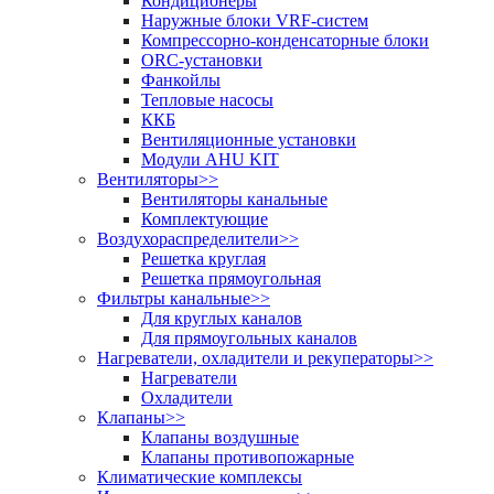
Кондиционеры
Наружные блоки VRF-систем
Компрессорно-конденсаторные блоки
ORC-установки
Фанкойлы
Тепловые насосы
ККБ
Вентиляционные установки
Модули AHU KIT
Вентиляторы
>>
Вентиляторы канальные
Комплектующие
Воздухораспределители
>>
Решетка круглая
Решетка прямоугольная
Фильтры канальные
>>
Для круглых каналов
Для прямоугольных каналов
Нагреватели, охладители и рекуператоры
>>
Нагреватели
Охладители
Клапаны
>>
Клапаны воздушные
Клапаны противопожарные
Климатические комплексы