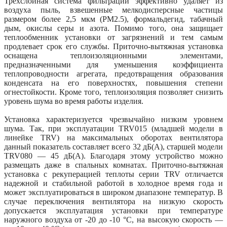
Трехслойная система фильтрации эффективно удаляет из
воздуха пыль, взвешенные мелкодисперсные частицы
размером более 2,5 мкм (PM2.5), формальдегид, табачный
дым, окислы серы и азота. Помимо того, она защищает
теплообменник установки от загрязнений и тем самым
продлевает срок его службы. Приточно-вытяжная установка
оснащена теплоизоляционными элементами,
предназначенными для уменьшения коэффициента
теплопроводности агрегата, предотвращения образования
конденсата на его поверхностях, повышения степени
огнестойкости. Кроме того, теплоизоляция позволяет снизить
уровень шума во время работы изделия.
Установка характеризуется чрезвычайно низким уровнем
шума. Так, при эксплуатации TRV015 (младшей модели в
линейке TRV) на максимальных оборотах вентилятора
данный показатель составляет всего 32 дБ(А), старшей модели
TRV080 — 45 дБ(А). Благодаря этому устройство можно
размещать даже в спальных комнатах. Приточно-вытяжная
установка с рекуперацией теплоты серии TRV отличается
надежной и стабильной работой в холодное время года и
может эксплуатироваться в широком диапазоне температур. В
случае переключения вентилятора на низкую скорость
допускается эксплуатация установки при температуре
наружного воздуха от -20 до -10 °C, на высокую скорость —