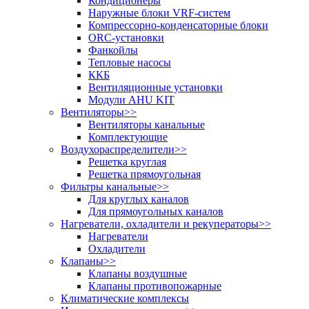
Кондиционеры
Наружные блоки VRF-систем
Компрессорно-конденсаторные блоки
ORC-установки
Фанкойлы
Тепловые насосы
ККБ
Вентиляционные установки
Модули AHU KIT
Вентиляторы
>>
Вентиляторы канальные
Комплектующие
Воздухораспределители
>>
Решетка круглая
Решетка прямоугольная
Фильтры канальные
>>
Для круглых каналов
Для прямоугольных каналов
Нагреватели, охладители и рекуператоры
>>
Нагреватели
Охладители
Клапаны
>>
Клапаны воздушные
Клапаны противопожарные
Климатические комплексы