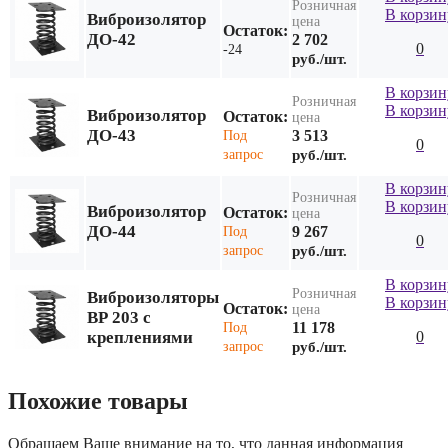
Розничная
В корзин
Виброизолятор
цена
Остаток:
ДО-42
2 702
0
-24
руб./шт.
В корзин
Розничная
В корзин
Виброизолятор
Остаток:
цена
ДО-43
3 513
Под
0
запрос
руб./шт.
В корзин
Розничная
В корзин
Виброизолятор
Остаток:
цена
ДО-44
9 267
Под
0
запрос
руб./шт.
В корзин
Розничная
Виброизоляторы
В корзин
Остаток:
цена
ВР 203 с
11 178
Под
креплениями
0
запрос
руб./шт.
Похожие товары
Обращаем Ваше внимание на то, что данная информация