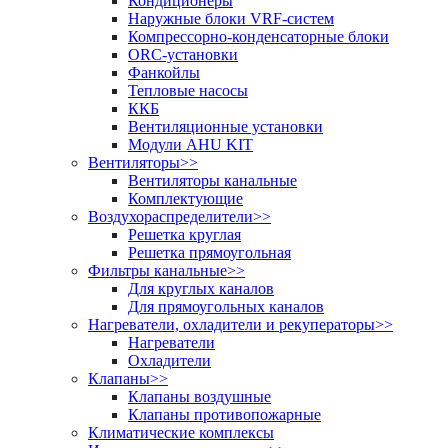
Кондиционеры
Наружные блоки VRF-систем
Компрессорно-конденсаторные блоки
ORC-установки
Фанкойлы
Тепловые насосы
ККБ
Вентиляционные установки
Модули AHU KIT
Вентиляторы
>>
Вентиляторы канальные
Комплектующие
Воздухораспределители
>>
Решетка круглая
Решетка прямоугольная
Фильтры канальные
>>
Для круглых каналов
Для прямоугольных каналов
Нагреватели, охладители и рекуператоры
>>
Нагреватели
Охладители
Клапаны
>>
Клапаны воздушные
Клапаны противопожарные
Климатические комплексы