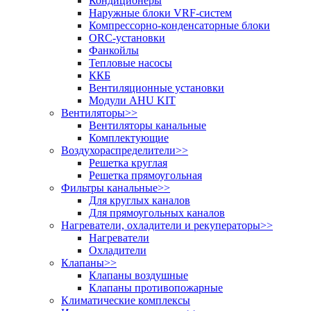
Кондиционеры
Наружные блоки VRF-систем
Компрессорно-конденсаторные блоки
ORC-установки
Фанкойлы
Тепловые насосы
ККБ
Вентиляционные установки
Модули AHU KIT
Вентиляторы
>>
Вентиляторы канальные
Комплектующие
Воздухораспределители
>>
Решетка круглая
Решетка прямоугольная
Фильтры канальные
>>
Для круглых каналов
Для прямоугольных каналов
Нагреватели, охладители и рекуператоры
>>
Нагреватели
Охладители
Клапаны
>>
Клапаны воздушные
Клапаны противопожарные
Климатические комплексы