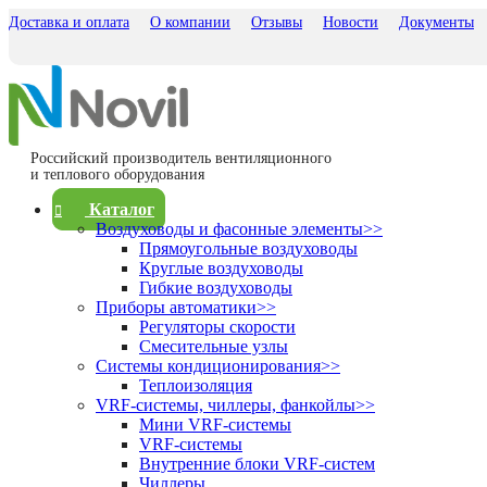
Доставка и оплата
О компании
Отзывы
Новости
Документы
Российский производитель вентиляционного
и теплового оборудования
Каталог
Воздуховоды и фасонные элементы
>>
Прямоугольные воздуховоды
Круглые воздуховоды
Гибкие воздуховоды
Приборы автоматики
>>
Регуляторы скорости
Смесительные узлы
Системы кондиционирования
>>
Теплоизоляция
VRF-системы, чиллеры, фанкойлы
>>
Мини VRF-системы
VRF-системы
Внутренние блоки VRF-систем
Чиллеры