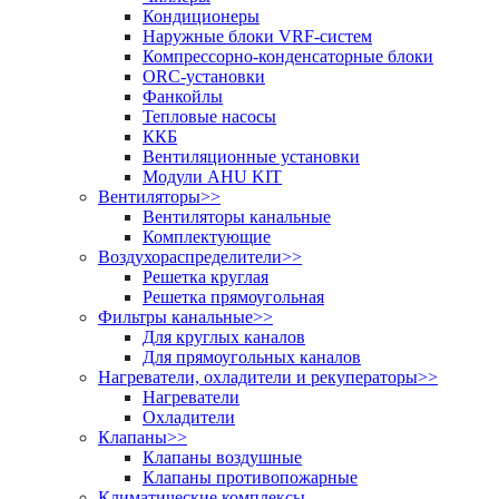
Кондиционеры
Наружные блоки VRF-систем
Компрессорно-конденсаторные блоки
ORC-установки
Фанкойлы
Тепловые насосы
ККБ
Вентиляционные установки
Модули AHU KIT
Вентиляторы
>>
Вентиляторы канальные
Комплектующие
Воздухораспределители
>>
Решетка круглая
Решетка прямоугольная
Фильтры канальные
>>
Для круглых каналов
Для прямоугольных каналов
Нагреватели, охладители и рекуператоры
>>
Нагреватели
Охладители
Клапаны
>>
Клапаны воздушные
Клапаны противопожарные
Климатические комплексы