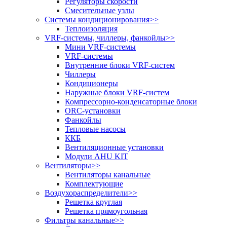
Регуляторы скорости
Смесительные узлы
Системы кондиционирования
>>
Теплоизоляция
VRF-системы, чиллеры, фанкойлы
>>
Мини VRF-системы
VRF-системы
Внутренние блоки VRF-систем
Чиллеры
Кондиционеры
Наружные блоки VRF-систем
Компрессорно-конденсаторные блоки
ORC-установки
Фанкойлы
Тепловые насосы
ККБ
Вентиляционные установки
Модули AHU KIT
Вентиляторы
>>
Вентиляторы канальные
Комплектующие
Воздухораспределители
>>
Решетка круглая
Решетка прямоугольная
Фильтры канальные
>>