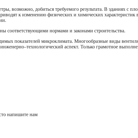
ры, возможно, добиться требуемого результата. В зданиях с пл
риводят к изменению физических и химических характеристик 
ии.
ены соответствующими нормами и законами строительства.
ходимых показателей микроклимата. Многообразные виды венти
инженерно–технологический аспект. Только грамотное выполнен
сто напишите нам