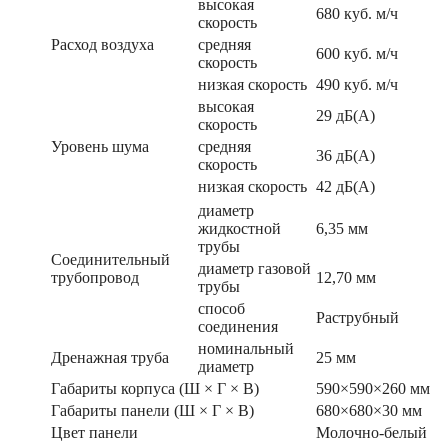
высокая
680 куб. м/ч
скорость
Расход воздуха
средняя
600 куб. м/ч
скорость
низкая скорость
490 куб. м/ч
высокая
29 дБ(А)
скорость
Уровень шума
средняя
36 дБ(А)
скорость
низкая скорость
42 дБ(А)
диаметр
жидкостной
6,35 мм
трубы
Соединительный
диаметр газовой
трубопровод
12,70 мм
трубы
способ
Раструбный
соединения
номинальный
Дренажная труба
25 мм
диаметр
Габариты корпуса (Ш × Г × В)
590×590×260 мм
Габариты панели (Ш × Г × В)
680×680×30 мм
Цвет панели
Молочно-белый