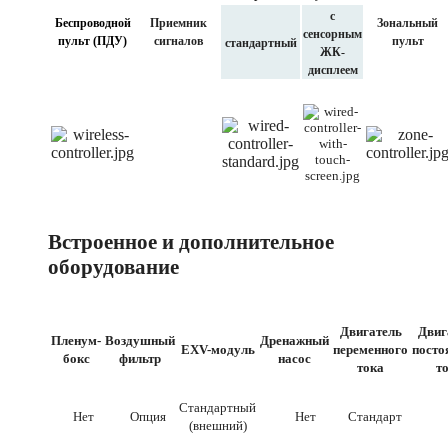
с
Беспроводной
Приемник
Зональный
сенсорным
пульт (ПДУ)
сигналов
пульт
стандартный
ЖК-
дисплеем
Встроенное и дополнительное
оборудование
Двигатель
Двиг
Пленум-
Воздушный
Дренажный
EXV-модуль
переменного
посто
бокс
фильтр
насос
тока
т
Стандартный
Нет
Опция
Нет
Стандарт
Н
(внешний)