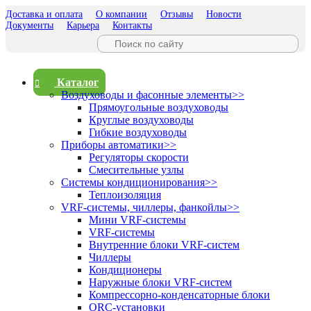
Доставка и оплата
О компании
Отзывы
Новости
Документы
Карьера
Контакты
Каталог
Воздуховоды и фасонные элементы
>>
Прямоугольные воздуховоды
Круглые воздуховоды
Гибкие воздуховоды
Приборы автоматики
>>
Регуляторы скорости
Смесительные узлы
Системы кондиционирования
>>
Теплоизоляция
VRF-системы, чиллеры, фанкойлы
>>
Мини VRF-системы
VRF-системы
Внутренние блоки VRF-систем
Чиллеры
Кондиционеры
Наружные блоки VRF-систем
Компрессорно-конденсаторные блоки
ORC-установки