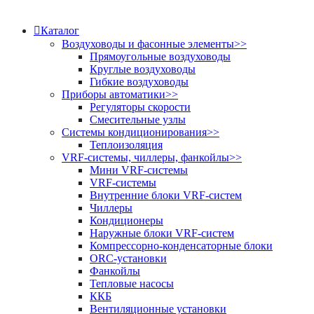
Каталог
Воздуховоды и фасонные элементы
>>
Прямоугольные воздуховоды
Круглые воздуховоды
Гибкие воздуховоды
Приборы автоматики
>>
Регуляторы скорости
Смесительные узлы
Системы кондиционирования
>>
Теплоизоляция
VRF-системы, чиллеры, фанкойлы
>>
Мини VRF-системы
VRF-системы
Внутренние блоки VRF-систем
Чиллеры
Кондиционеры
Наружные блоки VRF-систем
Компрессорно-конденсаторные блоки
ORC-установки
Фанкойлы
Тепловые насосы
ККБ
Вентиляционные установки