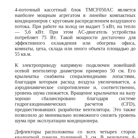
4-поточный кассетный блок TMCF050AС является
наиболее мощным агрегатом в линейке компактных
кондиционеров с круговым распределением воздушного
потока. При работе на холод он выдает 5 кВт, на тепло
— 5,6 кВт. При этом AC-двигатель устройства
потребляет 75 Вт. Такой мощности достаточно для
эффективного охлаждения или обогрева офиса,
комнаты, цеха, склада или иного объекта площадью до
55 кв.м.
К электроприводу напрямую подключен новейший
осевой вентилятор диаметром примерно 50 см. Его
крыльчатка снабжена спиралевидными лопастями,
благодаря которым расход воздуха увеличивается, а
аэродинамическое сопротивление и, соответственно,
уровень шума снижается. Вращение крыльчатки на валу
хорошо сбалансировано благодаря системе
гидрогазодинамических расчетов (CFD),
предшествовавших разработке вентилятора. Это также
позволило до минимально возможного снизить уровень
шума при эксплуатации кондиционера.
Дефлекторы расположены со всех четырех сторон
квадратной панели толщиной 3 см. В результате 4-