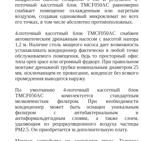
поточный кассетный блок TMCF050AС равномерно
снабжает помещение охлажденным или нагретым
воздухом, создавая одинаковый микроклимат во всех
его точках, в том числе абсолютно противоположных.
4-поточный кассетный блок TMCF050AС снабжен
автоматическим дренажным насосом с высотой напора
1,2 м. Наличие столь мощного насоса дает возможность
устанавливать кондиционер фактически в любой точке
обслуживаемого помещения, будь то просторный офис
типа open space или огромный фудкорт. При правильном
монтаже дренажной трубки номинальным диаметром 25
мм, исключающем ее провисание, конденсат без всякого
промедления выводится наружу.
По умолчанию 4-поточный кассетный блок
TMCF050AС комплектуется стандартным
мелкоячеистым фильтром. При необходимости
кондиционер может быть оснащен уникальным
фильтром с антибактериальным и
антиформальдегидным слоями, а также слоем,
удаляющим из рециркуляционного воздуха частицы
PM2.5. Он приобретается за дополнительную плату.
Монтаж устройства не составляет труда. Толщина