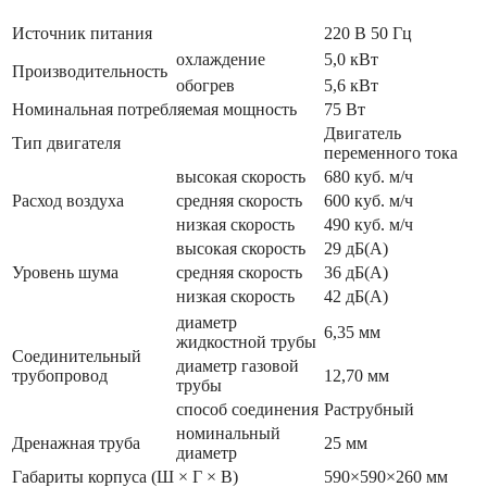
Источник питания
220 В 50 Гц
охлаждение
5,0 кВт
Производительность
обогрев
5,6 кВт
Номинальная потребляемая мощность
75 Вт
Двигатель
Тип двигателя
переменного тока
высокая скорость
680 куб. м/ч
Расход воздуха
средняя скорость
600 куб. м/ч
низкая скорость
490 куб. м/ч
высокая скорость
29 дБ(А)
Уровень шума
средняя скорость
36 дБ(А)
низкая скорость
42 дБ(А)
диаметр
6,35 мм
жидкостной трубы
Соединительный
диаметр газовой
трубопровод
12,70 мм
трубы
способ соединения
Раструбный
номинальный
Дренажная труба
25 мм
диаметр
Габариты корпуса (Ш × Г × В)
590×590×260 мм