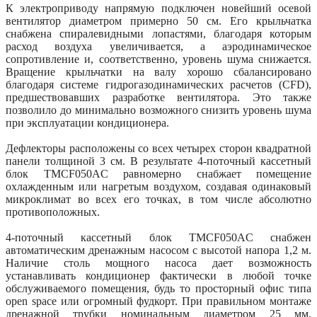
К электроприводу напрямую подключен новейший осевой
вентилятор диаметром примерно 50 см. Его крыльчатка
снабжена спиралевидными лопастями, благодаря которым
расход воздуха увеличивается, а аэродинамическое
сопротивление и, соответственно, уровень шума снижается.
Вращение крыльчатки на валу хорошо сбалансировано
благодаря системе гидрогазодинамических расчетов (CFD),
предшествовавших разработке вентилятора. Это также
позволило до минимально возможного снизить уровень шума
при эксплуатации кондиционера.
Дефлекторы расположены со всех четырех сторон квадратной
панели толщиной 3 см. В результате 4-поточный кассетный
блок TMCF050AС равномерно снабжает помещение
охлажденным или нагретым воздухом, создавая одинаковый
микроклимат во всех его точках, в том числе абсолютно
противоположных.
4-поточный кассетный блок TMCF050AС снабжен
автоматическим дренажным насосом с высотой напора 1,2 м.
Наличие столь мощного насоса дает возможность
устанавливать кондиционер фактически в любой точке
обслуживаемого помещения, будь то просторный офис типа
open space или огромный фудкорт. При правильном монтаже
дренажной трубки номинальным диаметром 25 мм,