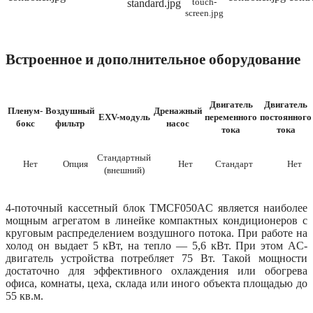
Встроенное и дополнительное оборудование
Двигатель
Двигатель
Пленум-
Воздушный
Дренажный
EXV-модуль
переменного
постоянного
бокс
фильтр
насос
тока
тока
Стандартный
Нет
Опция
Нет
Стандарт
Нет
(внешний)
4-поточный кассетный блок TMCF050AС является наиболее
мощным агрегатом в линейке компактных кондиционеров с
круговым распределением воздушного потока. При работе на
холод он выдает 5 кВт, на тепло — 5,6 кВт. При этом AC-
двигатель устройства потребляет 75 Вт. Такой мощности
достаточно для эффективного охлаждения или обогрева
офиса, комнаты, цеха, склада или иного объекта площадью до
55 кв.м.