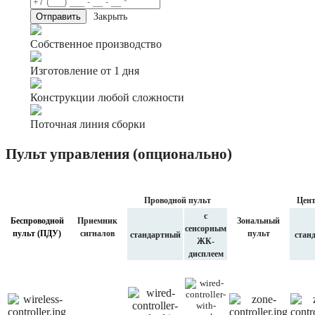
Закрыть
Собственное производство
Изготовление от 1 дня
Конструкции любой сложности
Поточная линия сборки
Пульт управления (опционально)
Проводной пульт
Цент
с
Беспроводной
Приемник
Зональный
сенсорным
пульт (ПДУ)
сигналов
пульт
стандартный
стан
ЖК-
дисплеем