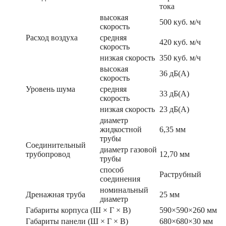
тока
высокая
500 куб. м/ч
скорость
Расход воздуха
средняя
420 куб. м/ч
скорость
низкая скорость
350 куб. м/ч
высокая
36 дБ(А)
скорость
Уровень шума
средняя
33 дБ(А)
скорость
низкая скорость
23 дБ(А)
диаметр
жидкостной
6,35 мм
трубы
Соединительный
диаметр газовой
трубопровод
12,70 мм
трубы
способ
Раструбный
соединения
номинальный
Дренажная труба
25 мм
диаметр
Габариты корпуса (Ш × Г × В)
590×590×260 мм
Габариты панели (Ш × Г × В)
680×680×30 мм