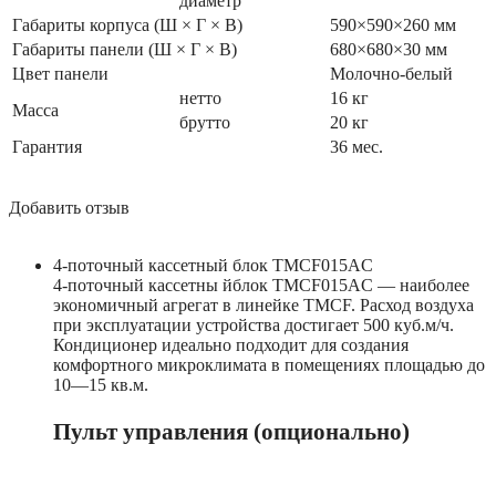
диаметр
Габариты корпуса (Ш × Г × В)
590×590×260 мм
Габариты панели (Ш × Г × В)
680×680×30 мм
Цвет панели
Молочно-белый
нетто
16 кг
Масса
брутто
20 кг
Гарантия
36 мес.
Добавить отзыв
4-поточный кассетный блок TMCF015AС
4-поточный кассетны йблок TMCF015AC — наиболее
экономичный агрегат в линейке TMCF. Расход воздуха
при эксплуатации устройства достигает 500 куб.м/ч.
Кондиционер идеально подходит для создания
комфортного микроклимата в помещениях площадью до
10—15 кв.м.
Пульт управления (опционально)