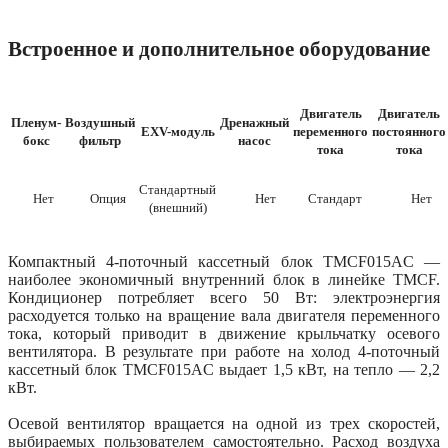
Встроенное и дополнительное оборудование
Двигатель
Двигатель
Пленум-
Воздушный
Дренажный
EXV-модуль
переменного
постоянного
бокс
фильтр
насос
тока
тока
Стандартный
Нет
Опция
Нет
Стандарт
Нет
(внешний)
Компактный 4-поточный кассетный блок TMCF015AС —
наиболее экономичный внутренний блок в линейке TMCF.
Кондиционер потребляет всего 50 Вт: электроэнергия
расходуется только на вращение вала двигателя переменного
тока, который приводит в движение крыльчатку осевого
вентилятора. В результате при работе на холод 4-поточный
кассетный блок TMCF015AС выдает 1,5 кВт, на тепло — 2,2
кВт.
Осевой вентилятор вращается на одной из трех скоростей,
выбираемых пользователем самостоятельно. Расход воздуха