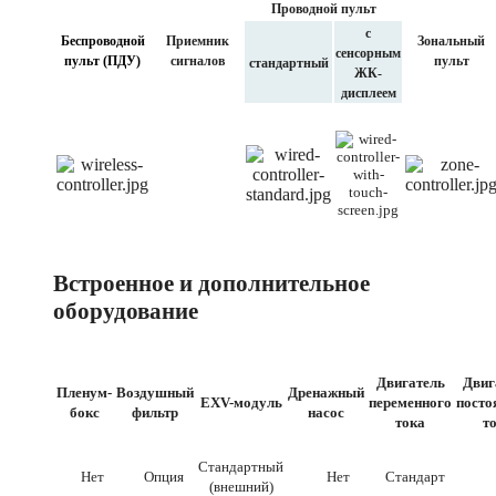
Проводной пульт
с
Беспроводной
Приемник
Зональный
сенсорным
пульт (ПДУ)
сигналов
пульт
стандартный
ЖК-
дисплеем
Встроенное и дополнительное
оборудование
Двигатель
Двиг
Пленум-
Воздушный
Дренажный
EXV-модуль
переменного
посто
бокс
фильтр
насос
тока
т
Стандартный
Нет
Опция
Нет
Стандарт
Н
(внешний)