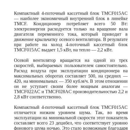
Компактный 4-поточный кассетный блок TMCF015AС
— наиболее экономичный внутренний блок в линейке
TMCF. Кондиционер потребляет всего 50 Вт:
электроэнергия расходуется только на вращение вала
двигателя переменного тока, который приводит в
движение крыльчатку осевого вентилятора. В результате
при работе на холод 4-поточный кассетный блок
TMCF015AС выдает 1,5 кВт, на тепло — 2,2 кВт.
Осевой вентилятор вращается на одной из трех
скоростей, выбираемых пользователем самостоятельно.
Расход воздуха при эксплуатации кондиционера на
максимальных оборотах составляет 500, на средних —
420, на минимальных — 350 куб.м/ч. В этом отношении
он не уступает своим более мощным аналогам —
TMCF022AС и TMCF028AС производительностью 2,2 и
2,8 кВт соответственно.
Компактный 4-поточный кассетный блок TMCF015AС
отличается низким уровнем шума. Так, во время
эксплуатации на минимальной скорости этот показатель
составляет всего 23 децибел, что соответствует уровню
фонового шума ночью. Это стало возможным благодаря