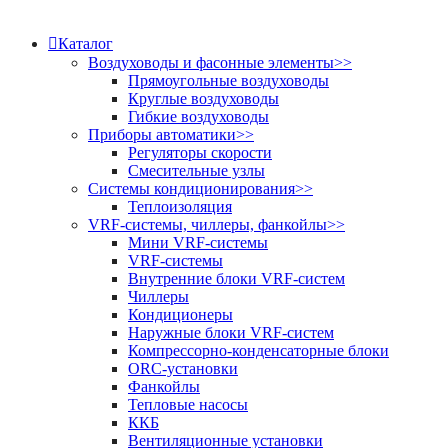
Каталог
Воздуховоды и фасонные элементы
>>
Прямоугольные воздуховоды
Круглые воздуховоды
Гибкие воздуховоды
Приборы автоматики
>>
Регуляторы скорости
Смесительные узлы
Системы кондиционирования
>>
Теплоизоляция
VRF-системы, чиллеры, фанкойлы
>>
Мини VRF-системы
VRF-системы
Внутренние блоки VRF-систем
Чиллеры
Кондиционеры
Наружные блоки VRF-систем
Компрессорно-конденсаторные блоки
ORC-установки
Фанкойлы
Тепловые насосы
ККБ
Вентиляционные установки