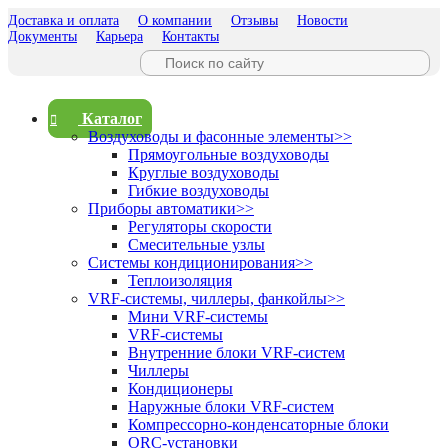
Доставка и оплата
О компании
Отзывы
Новости
Документы
Карьера
Контакты
Каталог
Воздуховоды и фасонные элементы
>>
Прямоугольные воздуховоды
Круглые воздуховоды
Гибкие воздуховоды
Приборы автоматики
>>
Регуляторы скорости
Смесительные узлы
Системы кондиционирования
>>
Теплоизоляция
VRF-системы, чиллеры, фанкойлы
>>
Мини VRF-системы
VRF-системы
Внутренние блоки VRF-систем
Чиллеры
Кондиционеры
Наружные блоки VRF-систем
Компрессорно-конденсаторные блоки
ORC-установки