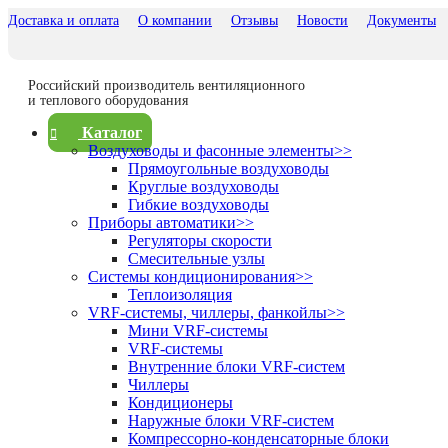
Доставка и оплата
О компании
Отзывы
Новости
Документы
Российский производитель вентиляционного
и теплового оборудования
Каталог
Воздуховоды и фасонные элементы
>>
Прямоугольные воздуховоды
Круглые воздуховоды
Гибкие воздуховоды
Приборы автоматики
>>
Регуляторы скорости
Смесительные узлы
Системы кондиционирования
>>
Теплоизоляция
VRF-системы, чиллеры, фанкойлы
>>
Мини VRF-системы
VRF-системы
Внутренние блоки VRF-систем
Чиллеры
Кондиционеры
Наружные блоки VRF-систем
Компрессорно-конденсаторные блоки