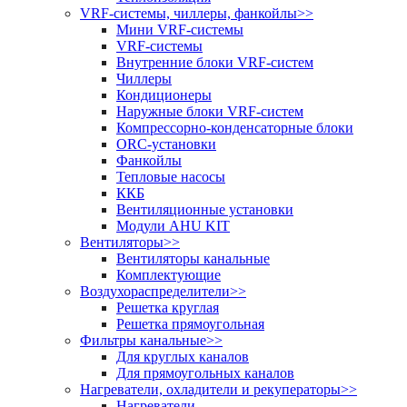
VRF-системы, чиллеры, фанкойлы
>>
Мини VRF-системы
VRF-системы
Внутренние блоки VRF-систем
Чиллеры
Кондиционеры
Наружные блоки VRF-систем
Компрессорно-конденсаторные блоки
ORC-установки
Фанкойлы
Тепловые насосы
ККБ
Вентиляционные установки
Модули AHU KIT
Вентиляторы
>>
Вентиляторы канальные
Комплектующие
Воздухораспределители
>>
Решетка круглая
Решетка прямоугольная
Фильтры канальные
>>
Для круглых каналов
Для прямоугольных каналов
Нагреватели, охладители и рекуператоры
>>
Нагреватели