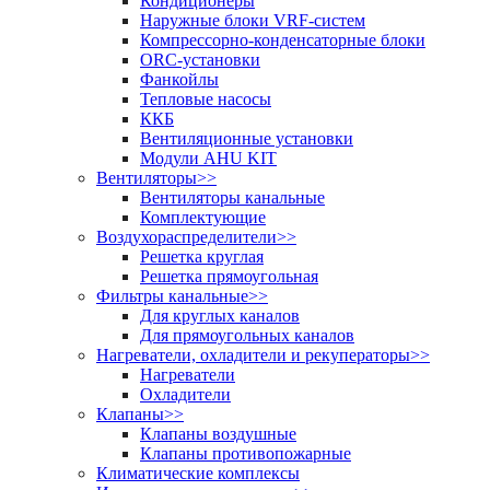
Кондиционеры
Наружные блоки VRF-систем
Компрессорно-конденсаторные блоки
ORC-установки
Фанкойлы
Тепловые насосы
ККБ
Вентиляционные установки
Модули AHU KIT
Вентиляторы
>>
Вентиляторы канальные
Комплектующие
Воздухораспределители
>>
Решетка круглая
Решетка прямоугольная
Фильтры канальные
>>
Для круглых каналов
Для прямоугольных каналов
Нагреватели, охладители и рекуператоры
>>
Нагреватели
Охладители
Клапаны
>>
Клапаны воздушные
Клапаны противопожарные
Климатические комплексы